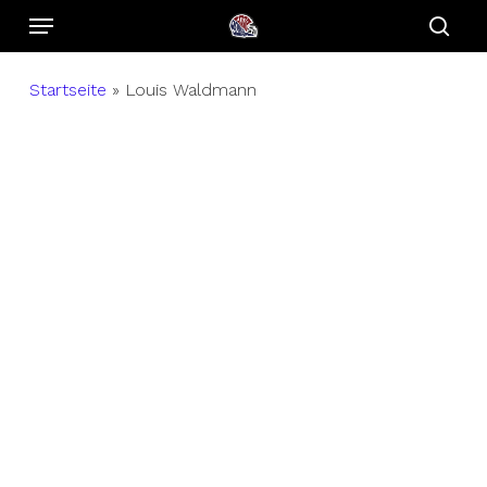
Menu
Skip
to
sear
main
Startseite
»
Louis Waldmann
content