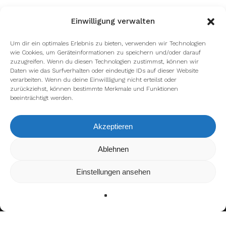
Einwilligung verwalten
Um dir ein optimales Erlebnis zu bieten, verwenden wir Technologien
wie Cookies, um Geräteinformationen zu speichern und/oder darauf
zuzugreifen. Wenn du diesen Technologien zustimmst, können wir
Daten wie das Surfverhalten oder eindeutige IDs auf dieser Website
verarbeiten. Wenn du deine Einwillligung nicht erteilst oder
zurückziehst, können bestimmte Merkmale und Funktionen
beeinträchtigt werden.
Akzeptieren
Wir verwenden Cookies, um dir die bestmögliche Erfahrung auf
Ablehnen
unserer Website zu bieten.
In den
Einstellungen
kannst du erfahren, welche Cookies wir
Einstellungen ansehen
verwenden oder sie ausschalten.
Zustimmen
Ablehnen
Einstellungen