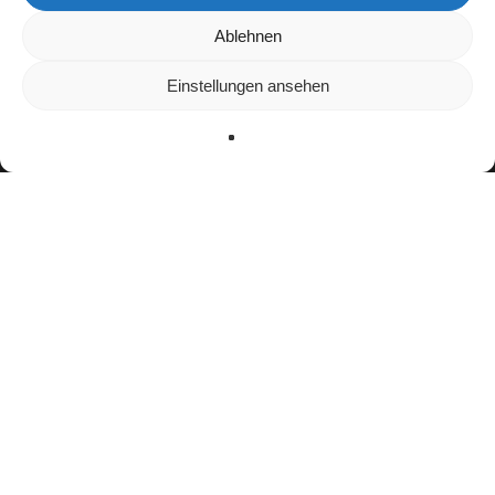
Wir verwenden Cookies, um dir die bestmögliche Erfahrung auf
Ablehnen
unserer Website zu bieten.
In den
Einstellungen
kannst du erfahren, welche Cookies wir
Einstellungen ansehen
verwenden oder sie ausschalten.
Zustimmen
Ablehnen
Einstellungen
Bisherige Stationen
bis 2024: Düsseldorf Panther
seit 2025:
Rhein Fire
Teamerfolge
Junior Bowl Champion (2023)