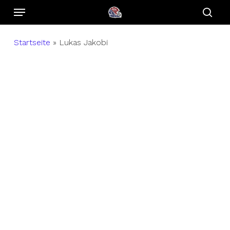
Menu
Skip
to
sear
main
Startseite
»
Lukas Jakobi
content