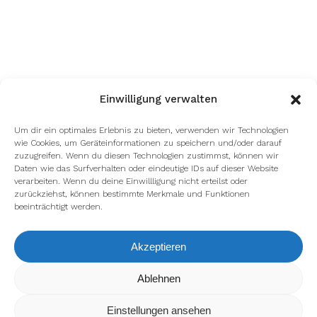
Einwilligung verwalten
Um dir ein optimales Erlebnis zu bieten, verwenden wir Technologien
wie Cookies, um Geräteinformationen zu speichern und/oder darauf
zuzugreifen. Wenn du diesen Technologien zustimmst, können wir
Daten wie das Surfverhalten oder eindeutige IDs auf dieser Website
verarbeiten. Wenn du deine Einwillligung nicht erteilst oder
zurückziehst, können bestimmte Merkmale und Funktionen
beeinträchtigt werden.
Akzeptieren
Wir verwenden Cookies, um dir die bestmögliche Erfahrung auf
Ablehnen
unserer Website zu bieten.
In den
Einstellungen
kannst du erfahren, welche Cookies wir
Einstellungen ansehen
verwenden oder sie ausschalten.