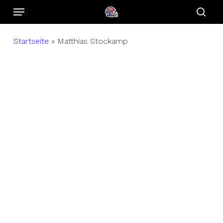
Menu
Skip
to
sear
main
Startseite
»
Matthias Stockamp
content