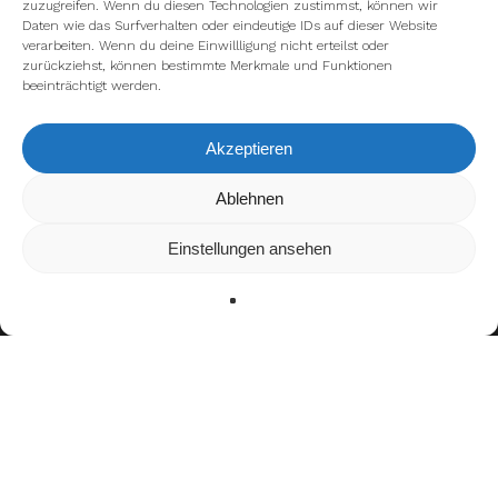
zuzugreifen. Wenn du diesen Technologien zustimmst, können wir
Daten wie das Surfverhalten oder eindeutige IDs auf dieser Website
verarbeiten. Wenn du deine Einwillligung nicht erteilst oder
zurückziehst, können bestimmte Merkmale und Funktionen
beeinträchtigt werden.
Akzeptieren
Wir verwenden Cookies, um dir die bestmögliche Erfahrung auf
Ablehnen
unserer Website zu bieten.
In den
Einstellungen
kannst du erfahren, welche Cookies wir
Einstellungen ansehen
verwenden oder sie ausschalten.
Zustimmen
Ablehnen
Einstellungen
Bisherige Stationen
2022–2024: Zaragoza Hurricanes
seit 2024:
Barcelona Dragons