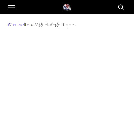
Menu
Skip
to
sear
main
Startseite
»
Miguel Angel Lopez
content