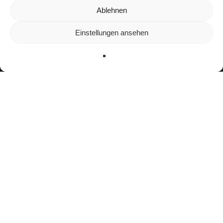
Wir verwenden Cookies, um dir die bestmögliche Erfahrung auf
Ablehnen
unserer Website zu bieten.
In den
Einstellungen
kannst du erfahren, welche Cookies wir
Einstellungen ansehen
verwenden oder sie ausschalten.
Zustimmen
Ablehnen
Einstellungen