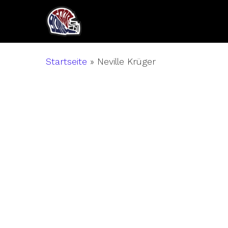
Skip
to
main
content
Startseite
»
Neville Krüger