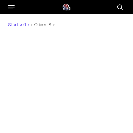
Menu
Skip
to
sear
main
Startseite
»
Oliver Bahr
content