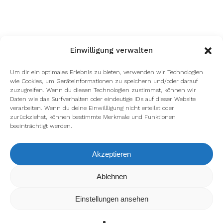
Einwilligung verwalten
Um dir ein optimales Erlebnis zu bieten, verwenden wir Technologien
wie Cookies, um Geräteinformationen zu speichern und/oder darauf
zuzugreifen. Wenn du diesen Technologien zustimmst, können wir
Daten wie das Surfverhalten oder eindeutige IDs auf dieser Website
verarbeiten. Wenn du deine Einwillligung nicht erteilst oder
zurückziehst, können bestimmte Merkmale und Funktionen
beeinträchtigt werden.
Akzeptieren
Ablehnen
Wir verwenden Cookies, um dir die bestmögliche Erfahrung
auf unserer Website zu bieten.
In den
Einstellungen
kannst du erfahren, welche Cookies
Einstellungen ansehen
wir verwenden oder sie ausschalten.
Zustimmen
Ablehnen
Einstellungen