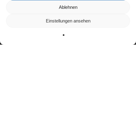
Wir verwenden Cookies, um dir die bestmögliche Erfahrung auf
Ablehnen
unserer Website zu bieten.
In den
Einstellungen
kannst du erfahren, welche Cookies wir
Einstellungen ansehen
verwenden oder sie ausschalten.
Zustimmen
Ablehnen
Einstellungen
Bisherige Stationen
2015–2020: Hannover Grizzlies
2021: Hamburg Huskies
2022: NewYorker Lions Braunschweig
2023:
Leipzig Kings
2023: Hannover Grizzlies
Seit 2024:
Hamburg Sea Devils