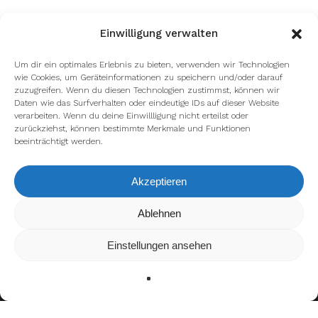
Einwilligung verwalten
Um dir ein optimales Erlebnis zu bieten, verwenden wir Technologien
wie Cookies, um Geräteinformationen zu speichern und/oder darauf
zuzugreifen. Wenn du diesen Technologien zustimmst, können wir
Daten wie das Surfverhalten oder eindeutige IDs auf dieser Website
verarbeiten. Wenn du deine Einwillligung nicht erteilst oder
zurückziehst, können bestimmte Merkmale und Funktionen
beeinträchtigt werden.
Akzeptieren
Wir verwenden Cookies, um dir die bestmögliche Erfahrung auf
Ablehnen
unserer Website zu bieten.
In den
Einstellungen
kannst du erfahren, welche Cookies wir
Einstellungen ansehen
verwenden oder sie ausschalten.
Zustimmen
Ablehnen
Einstellungen