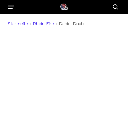
Menu
Skip
to
sear
main
Startseite
»
Rhein Fire
»
Daniel Duah
content