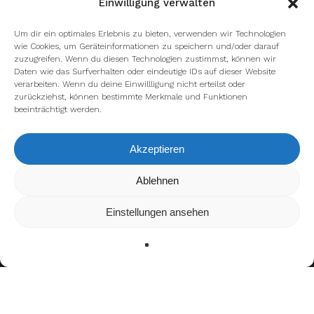
Einwilligung verwalten
Um dir ein optimales Erlebnis zu bieten, verwenden wir Technologien
wie Cookies, um Geräteinformationen zu speichern und/oder darauf
zuzugreifen. Wenn du diesen Technologien zustimmst, können wir
Daten wie das Surfverhalten oder eindeutige IDs auf dieser Website
verarbeiten. Wenn du deine Einwillligung nicht erteilst oder
zurückziehst, können bestimmte Merkmale und Funktionen
beeinträchtigt werden.
Akzeptieren
Wir verwenden Cookies, um dir die bestmögliche Erfahrung auf
Ablehnen
unserer Website zu bieten.
In den
Einstellungen
kannst du erfahren, welche Cookies wir
Einstellungen ansehen
verwenden oder sie ausschalten.
Zustimmen
Ablehnen
Einstellungen
Teamerfolge