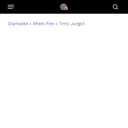
Menu
Skip
to
sear
main
Startseite
»
Rhein Fire
»
Timo Jüngst
content