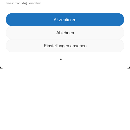
beeinträchtigt werden.
Akzeptieren
Wir verwenden Cookies, um dir die bestmögliche Erfahrung auf
Ablehnen
unserer Website zu bieten.
In den
Einstellungen
kannst du erfahren, welche Cookies wir
Einstellungen ansehen
verwenden oder sie ausschalten.
Zustimmen
Ablehnen
Einstellungen
Bisherige Stationen
2008–2009: Aachen Vampires
2010–2012: Köln Falcons
2013: Aachen Vampires
2014: Cologne Falcons