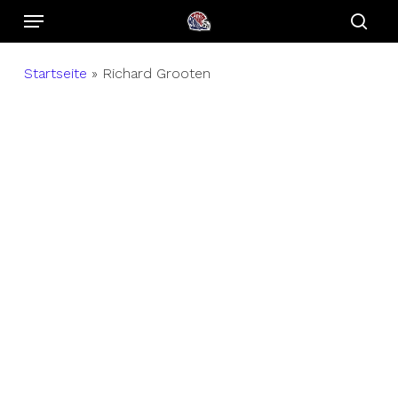
Menu
Skip
to
sear
main
Startseite
»
Richard Grooten
content