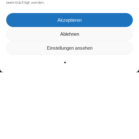
beeinträchtigt werden.
Akzeptieren
Wir verwenden Cookies, um dir die bestmögliche Erfahrung auf
Ablehnen
unserer Website zu bieten.
In den
Einstellungen
kannst du erfahren, welche Cookies wir
Einstellungen ansehen
verwenden oder sie ausschalten.
Zustimmen
Ablehnen
Einstellungen