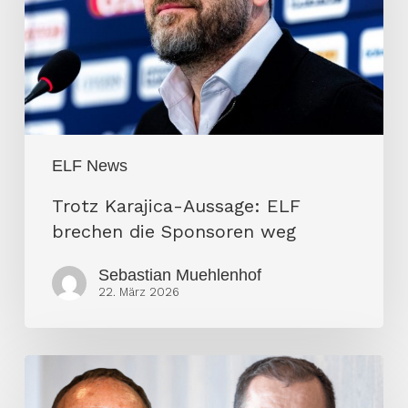
brechen
die
Sponsoren
weg
ELF News
Trotz Karajica-Aussage: ELF
brechen die Sponsoren weg
Sebastian Muehlenhof
22. März 2026
Krohne
widerspricht