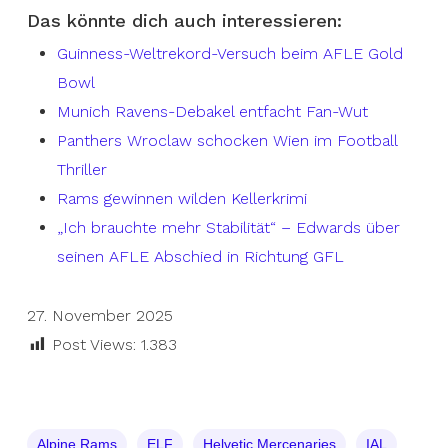
Das könnte dich auch interessieren:
Guinness-Weltrekord-Versuch beim AFLE Gold
Bowl
Munich Ravens-Debakel entfacht Fan-Wut
Panthers Wroclaw schocken Wien im Football
Thriller
Rams gewinnen wilden Kellerkrimi
„Ich brauchte mehr Stabilität“ – Edwards über
seinen AFLE Abschied in Richtung GFL
27. November 2025
Post Views:
1.383
Alpine Rams
ELF
Helvetic Mercenaries
IAL