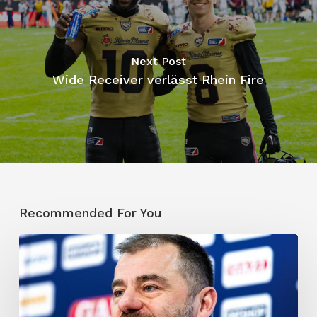
Next Post
Wide Receiver verlässt Rhein Fire
Recommended For You
Trotz
Karajica-
Aussage:
ELF