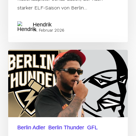
starker ELF-Saison von Berlin…
Hendrik
14. Februar 2026
Berlin
Thunder
Coordinator
übernimmt
Rebels
D-
Line
Berlin Adler
Berlin Thunder
GFL