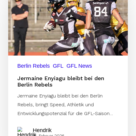
Enyiagu
bleibt
bei
den
Berlin
Rebels
Berlin Rebels
GFL
GFL News
Jermaine Enyiagu bleibt bei den
Berlin Rebels
Jermaine Enyiagu bleibt bei den Berlin
Rebels, bringt Speed, Athletik und
Entwicklungspotenzial für die GFL-Saison…
Hendrik
15. Februar 2026