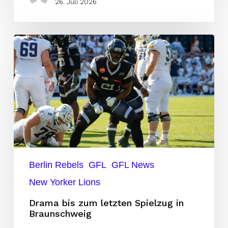
26. Juli 2026
Drama
bis
zum
letzten
Spielzug
in
Braunschweig
Berlin Rebels
GFL
GFL News
New Yorker Lions
Drama bis zum letzten Spielzug in
Braunschweig