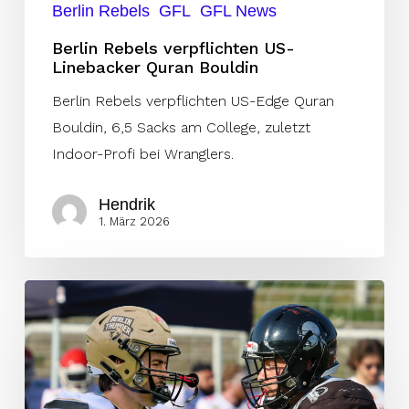
Berlin Rebels
GFL
GFL News
Berlin Rebels verpflichten US-
Linebacker Quran Bouldin
Berlin Rebels verpflichten US-Edge Quran
Bouldin, 6,5 Sacks am College, zuletzt
Indoor-Profi bei Wranglers.
Hendrik
1. März 2026
Paul
Seifert
verlässt
Thunder
und