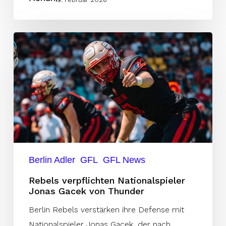
Rebels
verpflichten
Nationalspieler
Jonas
Gacek
von
Thunder
Berlin Adler
GFL
GFL News
Rebels verpflichten Nationalspieler
Jonas Gacek von Thunder
Berlin Rebels verstärken ihre Defense mit
Nationalspieler Jonas Gacek, der nach