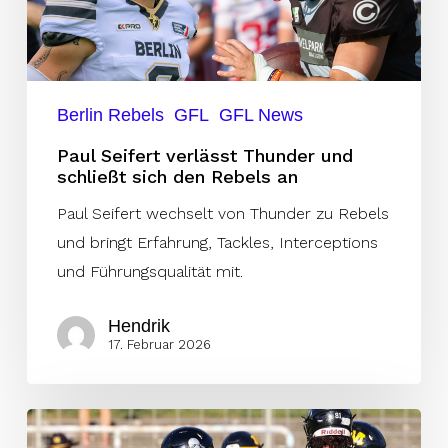
schließt
sich
den
Rebels
Berlin Rebels
GFL
GFL News
an
Paul Seifert verlässt Thunder und
schließt sich den Rebels an
Paul Seifert wechselt von Thunder zu Rebels
und bringt Erfahrung, Tackles, Interceptions
und Führungsqualität mit.
Hendrik
17. Februar 2026
Jermaine