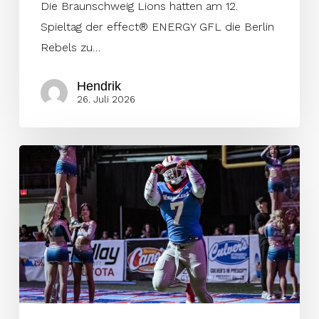
Die Braunschweig Lions hatten am 12.
Spieltag der effect® ENERGY GFL die Berlin
Rebels zu…
Hendrik
26. Juli 2026
Berlin
Rebels
verpflichten
US-
Linebacker
Quran
Bouldin