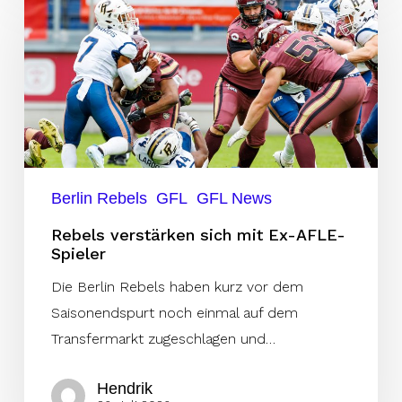
verstärken
sich
mit
Ex-
AFLE-
Spieler
Berlin Rebels
GFL
GFL News
Rebels verstärken sich mit Ex-AFLE-
Spieler
Die Berlin Rebels haben kurz vor dem
Saisonendspurt noch einmal auf dem
Transfermarkt zugeschlagen und…
Hendrik