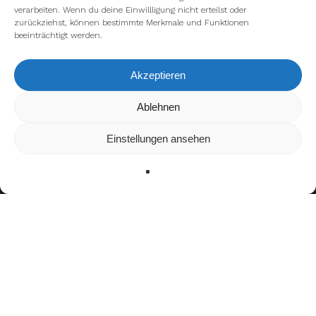
verarbeiten. Wenn du deine Einwillligung nicht erteilst oder
zurückziehst, können bestimmte Merkmale und Funktionen
beeinträchtigt werden.
Akzeptieren
Wir verwenden Cookies, um dir die bestmögliche Erfahrung auf
Ablehnen
unserer Website zu bieten.
In den
Einstellungen
kannst du erfahren, welche Cookies wir
Einstellungen ansehen
verwenden oder sie ausschalten.
Zustimmen
Ablehnen
Einstellungen