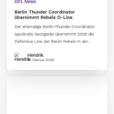
GFL News
Berlin Thunder Coordinator
übernimmt Rebels D-Line
Der ehemalige Berlin-Thunder-Coordinator
Ippokratis Georgiadis übernimmt 2026 die
Defensive Line der Berlin Rebels in der…
Hendrik
14. Februar 2026
Filip
Uderhardt
bleibt
ein
Rebel