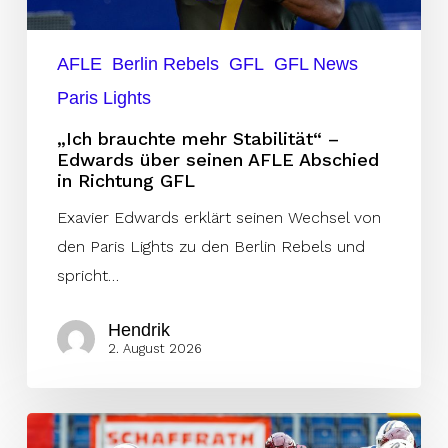
seinen
AFLE
AFLE
Berlin Rebels
GFL
GFL News
Abschied
Paris Lights
in
„Ich brauchte mehr Stabilität“ –
Richtung
Edwards über seinen AFLE Abschied
GFL
in Richtung GFL
Exavier Edwards erklärt seinen Wechsel von
den Paris Lights zu den Berlin Rebels und
spricht…
Hendrik
2. August 2026
Rebels