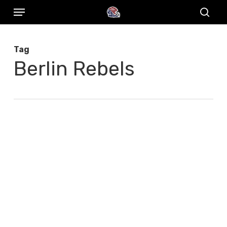
Menu
Skip
to
sear
main
Tag
content
Berlin Rebels