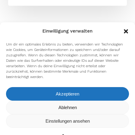
Einwilligung verwalten
Um dir ein optimales Erlebnis zu bieten, verwenden wir Technologien
wie Cookies, um Geräteinformationen zu speichern und/oder darauf
zuzugreifen. Wenn du diesen Technologien zustimmst, können wir
Daten wie das Surfverhalten oder eindeutige IDs auf dieser Website
verarbeiten. Wenn du deine Einwillligung nicht erteilst oder
zurückziehst, können bestimmte Merkmale und Funktionen
beeinträchtigt werden.
Akzeptieren
Wir verwenden Cookies, um dir die bestmögliche Erfahrung auf
Ablehnen
unserer Website zu bieten.
In den
Einstellungen
kannst du erfahren, welche Cookies wir
Einstellungen ansehen
verwenden oder sie ausschalten.
Zustimmen
Ablehnen
Einstellungen