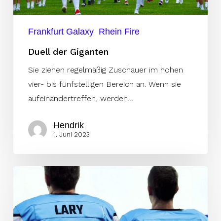
Frankfurt Galaxy
Rhein Fire
Duell der Giganten
Sie ziehen regelmäßig Zuschauer im hohen
vier- bis fünfstelligen Bereich an. Wenn sie
aufeinandertreffen, werden…
Hendrik
1. Juni 2023
Brüderpaare
in
der
ELF