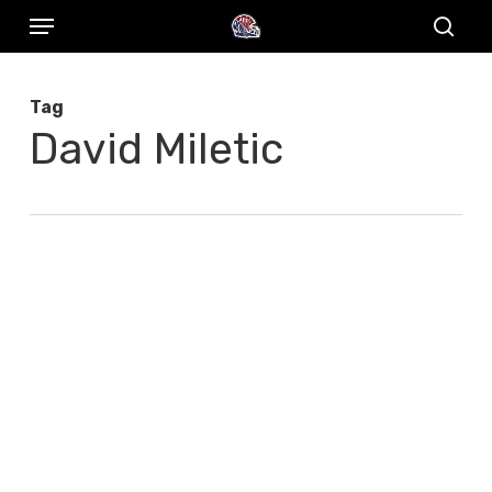
Menu
Skip
to
sear
main
Tag
content
David Miletic