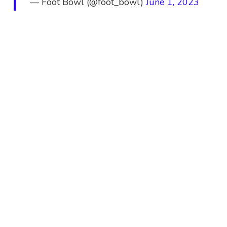
— Foot Bowl (@foot_bowl)
June 1, 2023