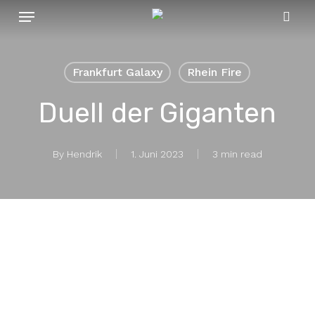
Menu
Skip
to
sear
main
content
Frankfurt Galaxy
Rhein Fire
Duell der Giganten
By
Hendrik
1. Juni 2023
3 min read