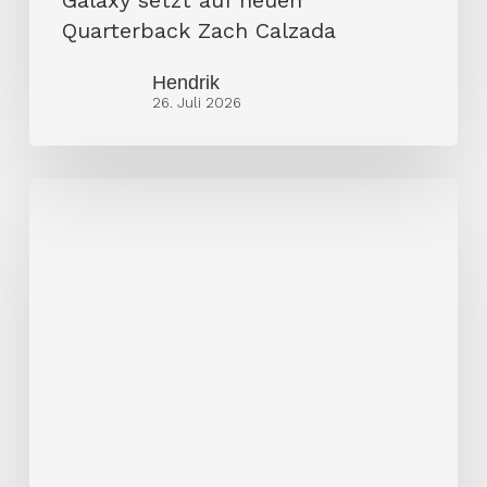
Quarterback Zach Calzada
Hendrik
26. Juli 2026
Vienna
Vikings
entscheiden
Spitzenduell
für
sich