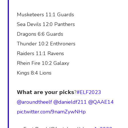
Musketeers 11:1 Guards
Sea Devils 12:0 Panthers
Dragons 6:6 Guards
Thunder 10:2 Enthroners
Raiders 11:1 Ravens
Rhein Fire 10:2 Galaxy
Kings 8:4 Lions
𝗪𝗵𝗮𝘁 𝗮𝗿𝗲 𝘆𝗼𝘂𝗿 𝗽𝗶𝗰𝗸𝘀?
#ELF2023
@aroundtheelf
@danieldf211
@QAAE14
pic.twitter.com/9namZywNHp