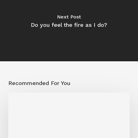
Next Post
Do you feel the fire as I do?
Recommended For You
Fire
überrollt
Rams
vor
5.136