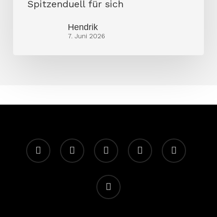
Spitzenduell für sich
Hendrik
7. Juni 2026
facebook
youtube
instagram
spotify
twitch
email