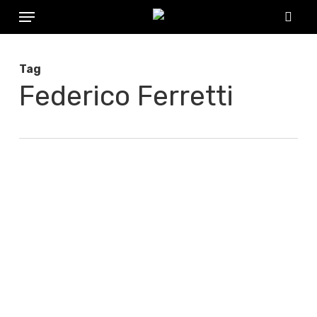
Menu
Skip
to
sear
main
Tag
content
Federico Ferretti