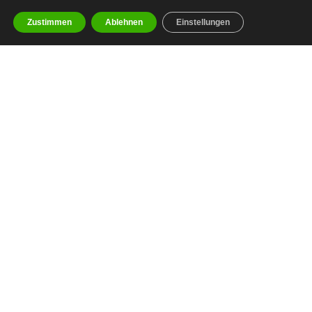
Zustimmen
Ablehnen
Einstellungen
facebook
youtube
instagram
spotify
twitch
email
Impressum
Datenschutzerklärung