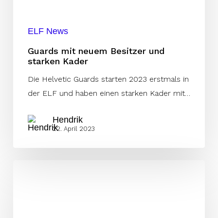
ELF News
Guards mit neuem Besitzer und
starken Kader
Die Helvetic Guards starten 2023 erstmals in
der ELF und haben einen starken Kader mit…
Hendrik
22. April 2023
Brüderpaare
in
der
ELF