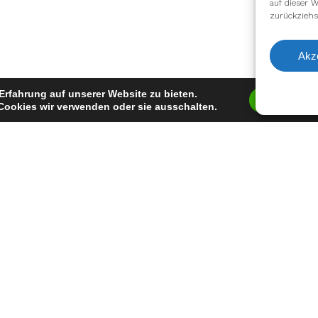
auf dieser W
zurückziehs
Akz
Erfahrung auf unserer Website zu bieten.
Zustimm
Cookies wir verwenden oder sie ausschalten.
facebook
youtube
instagram
spotify
twitch
email
Impressum
Datenschutzerklärung