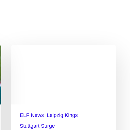
Auch
mit
neuem
QB
kein
Sieg
für
ELF News
Leipzig Kings
Stuttgart
Stuttgart Surge