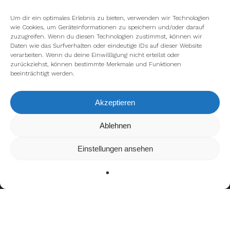
Um dir ein optimales Erlebnis zu bieten, verwenden wir Technologien
wie Cookies, um Geräteinformationen zu speichern und/oder darauf
zuzugreifen. Wenn du diesen Technologien zustimmst, können wir
Daten wie das Surfverhalten oder eindeutige IDs auf dieser Website
verarbeiten. Wenn du deine Einwillligung nicht erteilst oder
zurückziehst, können bestimmte Merkmale und Funktionen
beeinträchtigt werden.
Akzeptieren
Wir verwenden Cookies, um dir die bestmögliche Erfahrung auf
Ablehnen
unserer Website zu bieten.
In den
Einstellungen
kannst du erfahren, welche Cookies wir
Einstellungen ansehen
verwenden oder sie ausschalten.
Zustimmen
Ablehnen
Einstellungen