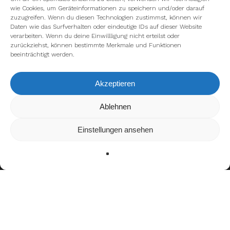
wie Cookies, um Geräteinformationen zu speichern und/oder darauf
zuzugreifen. Wenn du diesen Technologien zustimmst, können wir
Daten wie das Surfverhalten oder eindeutige IDs auf dieser Website
verarbeiten. Wenn du deine Einwillligung nicht erteilst oder
zurückziehst, können bestimmte Merkmale und Funktionen
beeinträchtigt werden.
Akzeptieren
Wir verwenden Cookies, um dir die bestmögliche Erfahrung auf
Ablehnen
unserer Website zu bieten.
In den
Einstellungen
kannst du erfahren, welche Cookies wir
Einstellungen ansehen
verwenden oder sie ausschalten.
Zustimmen
Ablehnen
Einstellungen