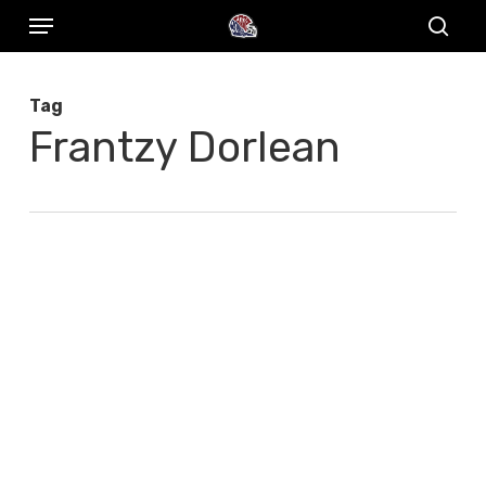
Menu
Skip
to
sear
main
Tag
content
Frantzy Dorlean