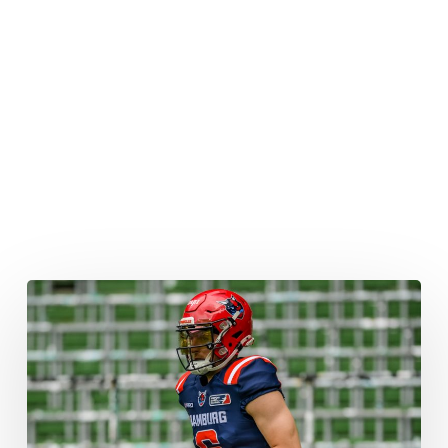
Sea
Devils
Duo
verstärkt
Braunschweig
Lions