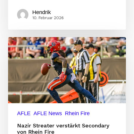
Hendrik
10. Februar 2026
Nazir
Streater
verstärkt
Secondary
von
Rhein
Fire
AFLE
AFLE News
Rhein Fire
Nazir Streater verstärkt Secondary
von Rhein Fire