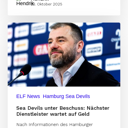
23. Oktober 2025
Sea
Devils
unter
Beschuss:
Nächster
Dienstleister
wartet
auf
Geld
ELF News
Hamburg Sea Devils
Sea Devils unter Beschuss: Nächster
Dienstleister wartet auf Geld
Nach Informationen des Hamburger