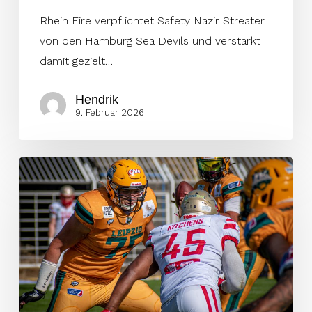
Rhein Fire verpflichtet Safety Nazir Streater
von den Hamburg Sea Devils und verstärkt
damit gezielt…
Hendrik
9. Februar 2026
Deutscher
O-
Liner
aus
der
ELF
im
NFL