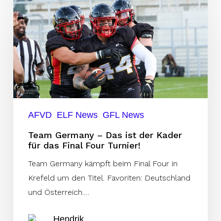
Germany
–
Das
ist
der
Kader
für
das
AFVD
ELF News
GFL News
Final
Team Germany – Das ist der Kader
Four
für das Final Four Turnier!
Turnier!
Team Germany kämpft beim Final Four in
Krefeld um den Titel. Favoriten: Deutschland
und Österreich.…
Hendrik