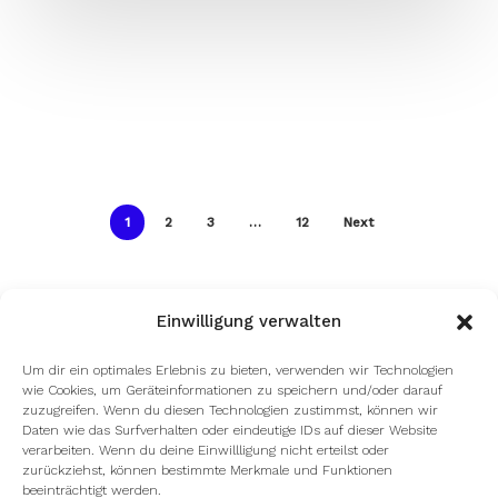
1
2
3
…
12
Next
Einwilligung verwalten
Um dir ein optimales Erlebnis zu bieten, verwenden wir Technologien
wie Cookies, um Geräteinformationen zu speichern und/oder darauf
zuzugreifen. Wenn du diesen Technologien zustimmst, können wir
Daten wie das Surfverhalten oder eindeutige IDs auf dieser Website
verarbeiten. Wenn du deine Einwillligung nicht erteilst oder
zurückziehst, können bestimmte Merkmale und Funktionen
beeinträchtigt werden.
facebook
youtube
instagram
spotify
twitch