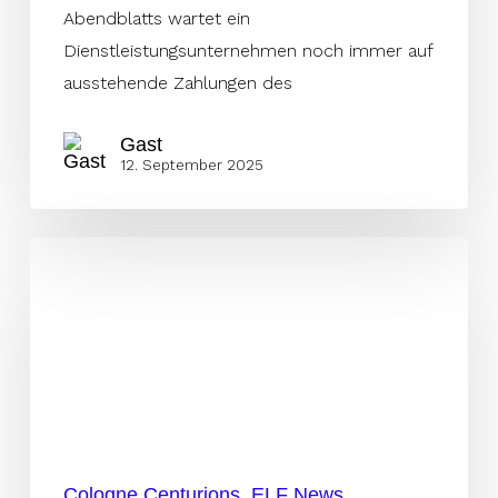
Abendblatts wartet ein
Dienstleistungsunternehmen noch immer auf
ausstehende Zahlungen des
Gast
12. September 2025
Ungewisse
Zukunft
verbreitet
Wut,
Frust
und
auch
Trauer
Cologne Centurions
ELF News