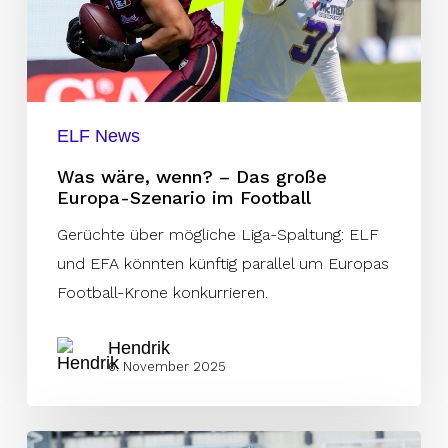
Das
große
Europa-
Szenario
im
ELF News
Football
Was wäre, wenn? – Das große
Europa-Szenario im Football
Gerüchte über mögliche Liga-Spaltung: ELF
und EFA könnten künftig parallel um Europas
Football-Krone konkurrieren.
Hendrik
6. November 2025
Team