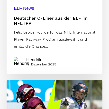
IPP
ELF News
Deutscher O-Liner aus der ELF im
NFL IPP
Felix Lepper wurde für das NFL International
Player Pathway Program ausgewählt und
erhält die Chance…
Hendrik
15. Dezember 2025
Was
wäre,
wenn?
–