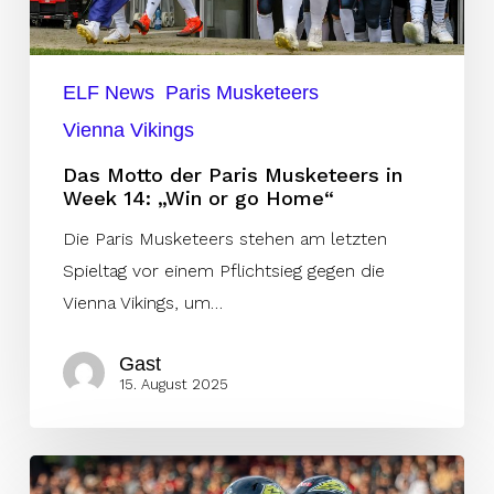
14:
„Win
or
ELF News
Paris Musketeers
go
Vienna Vikings
Home“
Das Motto der Paris Musketeers in
Week 14: „Win or go Home“
Die Paris Musketeers stehen am letzten
Spieltag vor einem Pflichtsieg gegen die
Vienna Vikings, um…
Gast
15. August 2025
Stuttgart