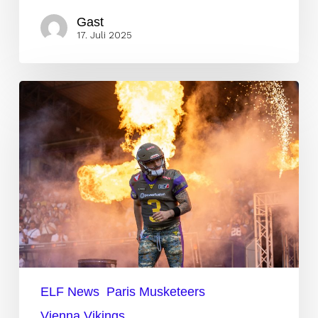
Gast
17. Juli 2025
Vienna
Vikings
gewinnen
knappes
Spitzenspiel
gegen
Musketeers
ELF News
Paris Musketeers
Vienna Vikings