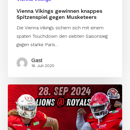
Vienna Vikings gewinnen knappes
Spitzenspiel gegen Musketeers
Die Vienna Vikings sichern sich mit einem
späten Touchdown den siebten Saisonsieg
gegen starke Paris…
Gast
16. Juli 2025
Royals
vs.
Lions
–
Die