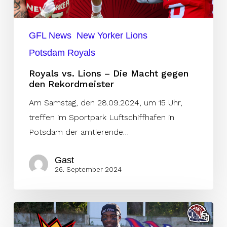
Macht
gegen
den
GFL News
New Yorker Lions
Rekordmeister
Potsdam Royals
Royals vs. Lions – Die Macht gegen
den Rekordmeister
Am Samstag, den 28.09.2024, um 15 Uhr,
treffen im Sportpark Luftschiffhafen in
Potsdam der amtierende…
Gast
26. September 2024
Royals
empfangen