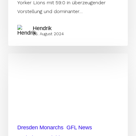
Yorker Lions mit 59:0 in überzeugender
Vorstellung und dominanter…
Hendrik
25. August 2024
Royals
siegen
gegen
Monarchs
–
Weiße
Weste
und
Dresden Monarchs
GFL News
Mi