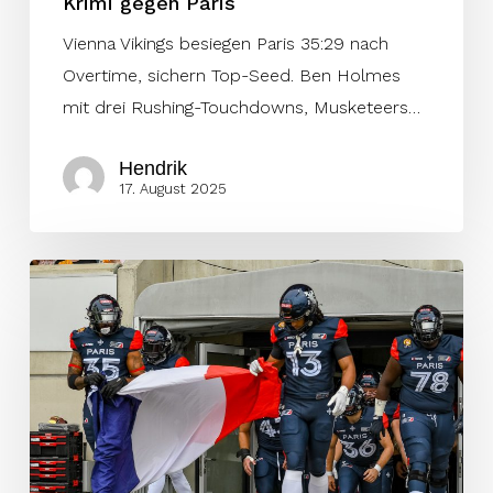
Krimi gegen Paris
Vienna Vikings besiegen Paris 35:29 nach
Overtime, sichern Top-Seed. Ben Holmes
mit drei Rushing-Touchdowns, Musketeers…
Hendrik
17. August 2025
Das
Motto
der
Paris
Musketeers
in
Week