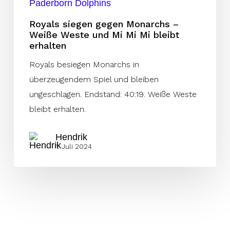
Mi
Paderborn Dolphins
Mi
Royals siegen gegen Monarchs –
bleibt
Weiße Weste und Mi Mi Mi bleibt
erhalten
erhalten
Royals besiegen Monarchs in
überzeugendem Spiel und bleiben
ungeschlagen. Endstand: 40:19. Weiße Weste
bleibt erhalten.
Hendrik
1. Juli 2024