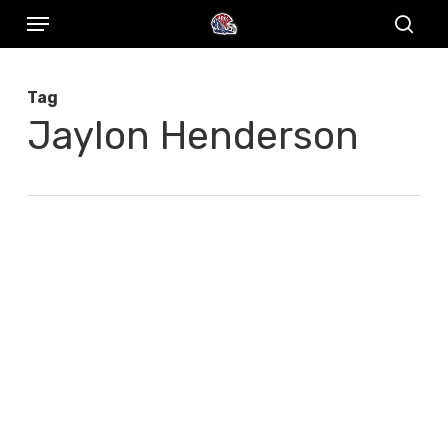
Menu
Skip
to
sear
main
Tag
content
Jaylon Henderson