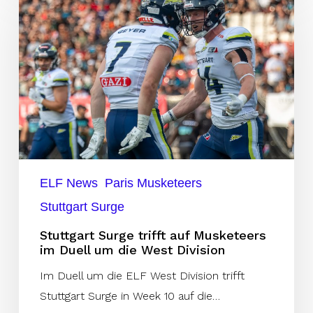
Surge
trifft
auf
Musketeers
im
Duell
um
die
West
ELF News
Paris Musketeers
Division
Stuttgart Surge
Stuttgart Surge trifft auf Musketeers
im Duell um die West Division
Im Duell um die ELF West Division trifft
Stuttgart Surge in Week 10 auf die…