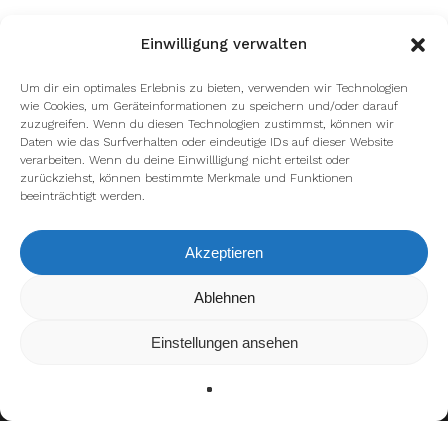
Einwilligung verwalten
Um dir ein optimales Erlebnis zu bieten, verwenden wir Technologien
wie Cookies, um Geräteinformationen zu speichern und/oder darauf
zuzugreifen. Wenn du diesen Technologien zustimmst, können wir
Daten wie das Surfverhalten oder eindeutige IDs auf dieser Website
verarbeiten. Wenn du deine Einwillligung nicht erteilst oder
zurückziehst, können bestimmte Merkmale und Funktionen
beeinträchtigt werden.
Akzeptieren
Wir verwenden Cookies, um dir die bestmögliche Erfahrung auf
Ablehnen
unserer Website zu bieten.
In den
Einstellungen
kannst du erfahren, welche Cookies wir
Einstellungen ansehen
verwenden oder sie ausschalten.
Zustimmen
Ablehnen
Einstellungen