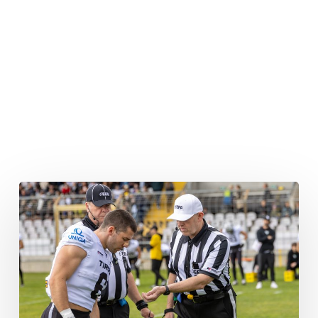
Keine
Überraschungen
in
Week
2
der
EFA