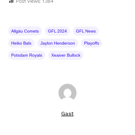
Post Views:
1.384
Allgäu Comets
GFL 2024
GFL News
Heiko Bals
Jaylon Henderson
Playoffs
Potsdam Royals
Xeaiver Bullock
Gast