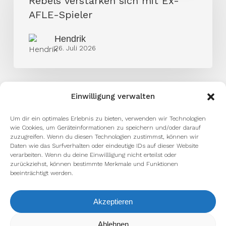
Rebels verstärken sich mit Ex-
mit
AFLE-Spieler
Ex-
Hendrik
AFLE-
26. Juli 2026
Spieler
Einwilligung verwalten
Um dir ein optimales Erlebnis zu bieten, verwenden wir Technologien
wie Cookies, um Geräteinformationen zu speichern und/oder darauf
zuzugreifen. Wenn du diesen Technologien zustimmst, können wir
Daten wie das Surfverhalten oder eindeutige IDs auf dieser Website
verarbeiten. Wenn du deine Einwillligung nicht erteilst oder
zurückziehst, können bestimmte Merkmale und Funktionen
beeinträchtigt werden.
facebook
youtube
instagram
spotify
twitch
Akzeptieren
Wir verwenden Cookies, um dir die bestmögliche Erfahrung auf
Ablehnen