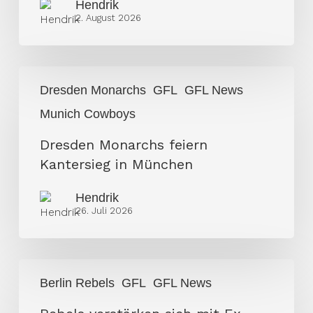
Hendrik
2. August 2026
Dresden
Dresden Monarchs
GFL
GFL News
Monarchs
Munich Cowboys
feiern
Kantersieg
Dresden Monarchs feiern
in
Kantersieg in München
München
Hendrik
26. Juli 2026
Rebels
Berlin Rebels
GFL
GFL News
verstärken
sich