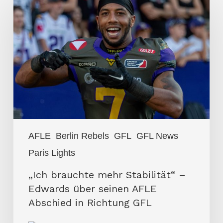
brauchte
mehr
Stabilität“
–
Edwards
über
seinen
AFLE
Abschied
AFLE
Berlin Rebels
GFL
GFL News
in
Paris Lights
Richtung
GFL
„Ich brauchte mehr Stabilität“ –
Edwards über seinen AFLE
Abschied in Richtung GFL