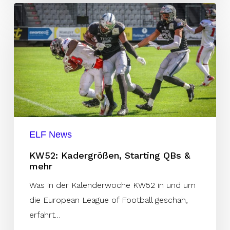
KW52:
Kadergrößen,
Starting
QBs
&
mehr
ELF News
KW52: Kadergrößen, Starting QBs &
mehr
Was in der Kalenderwoche KW52 in und um
die European League of Football geschah,
erfahrt…