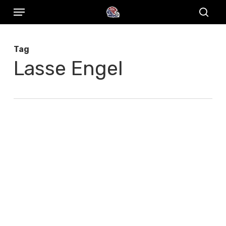
Menu
Skip
to
sear
main
Tag
content
Lasse Engel