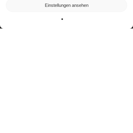
In den
Einstellungen
kannst du erfahren, welche Cookies wir
Einstellungen ansehen
verwenden oder sie ausschalten.
Zustimmen
Ablehnen
Einstellungen
facebook
youtube
instagram
spotify
twitch
email