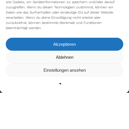
wie Cookies, um Geräteinformationen zu speichern und/oder darauf
zuzugreifen. Wenn du diesen Technologien zustimmst, können wir
Daten wie das Surfverhalten oder eindeutige IDs auf dieser Website
verarbeiten. Wenn du deine Einwillligung nicht erteilst oder
zurückziehst, können bestimmte Merkmale und Funktionen
beeinträchtigt werden.
Akzeptieren
Wir verwenden Cookies, um dir die bestmögliche Erfahrung auf
Ablehnen
unserer Website zu bieten.
In den
Einstellungen
kannst du erfahren, welche Cookies wir
Einstellungen ansehen
verwenden oder sie ausschalten.
Zustimmen
Ablehnen
Einstellungen