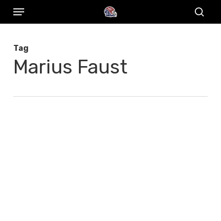
Menu
Skip
to
sear
main
Tag
content
Marius Faust