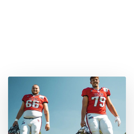
Wir
haben
nach
Week
drei
unseren
Rhythmus