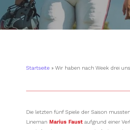
Startseite
»
Wir haben nach Week drei un
Die letzten fünf Spiele der Saison musste
Hit enter to search or ESC to close
Lineman
Marius Faust
aufgrund einer Ver