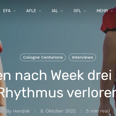
EFA
AFLE
IAL
GFL
MEHR
Cologne Centurions
Interviews
en nach Week drei
Rhythmus verlore
By
Hendrik
8. Oktober 2022
5 min read