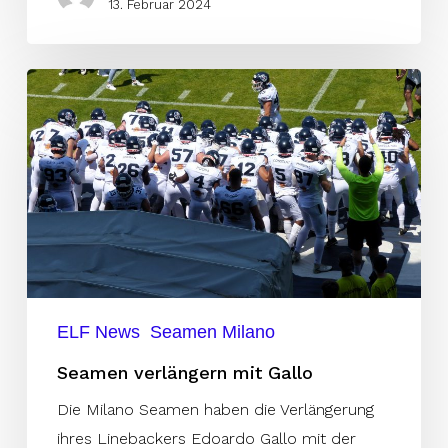
13. Februar 2024
Seamen
verlängern
mit
Gallo
ELF News
Seamen Milano
Seamen verlängern mit Gallo
Die Milano Seamen haben die Verlängerung
ihres Linebackers Edoardo Gallo mit der