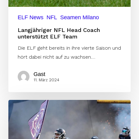
ELF News
NFL
Seamen Milano
Langjähriger NFL Head Coach
unterstützt ELF Team
Die ELF geht bereits in ihre vierte Saison und
hört dabei nicht auf zu wachsen.…
Gast
11. März 2024
Französischer
Nationalspieler
verteidigt
in