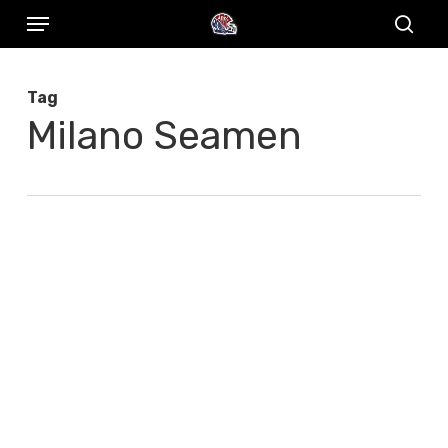
Menu
Skip
to
sear
main
Tag
content
Milano Seamen