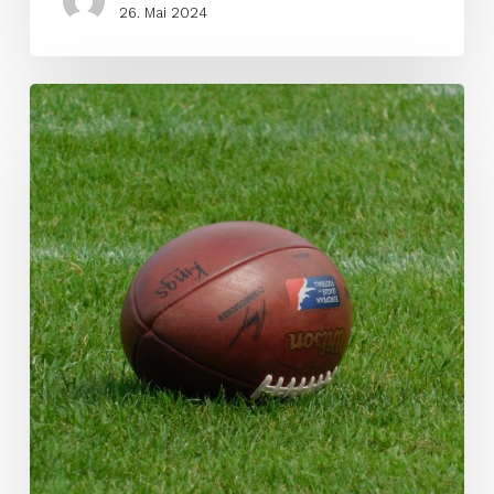
26. Mai 2024
Langjähriger
NFL
Head
Coach
unterstützt
ELF
Team