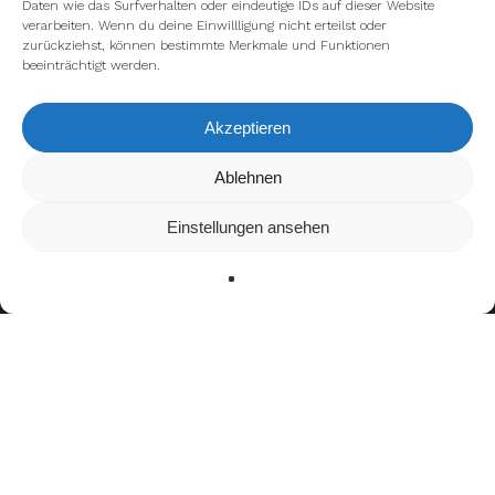
Daten wie das Surfverhalten oder eindeutige IDs auf dieser Website
verarbeiten. Wenn du deine Einwillligung nicht erteilst oder
zurückziehst, können bestimmte Merkmale und Funktionen
beeinträchtigt werden.
Akzeptieren
Wir verwenden Cookies, um dir die bestmögliche Erfahrung auf
Ablehnen
unserer Website zu bieten.
In den
Einstellungen
kannst du erfahren, welche Cookies wir
Einstellungen ansehen
verwenden oder sie ausschalten.
Zustimmen
Ablehnen
Einstellungen