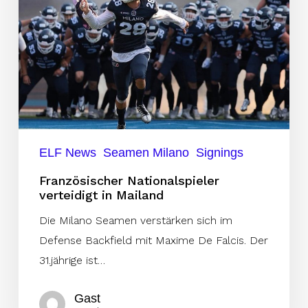
Mailand
ELF News
Seamen Milano
Signings
Französischer Nationalspieler
verteidigt in Mailand
Die Milano Seamen verstärken sich im
Defense Backfield mit Maxime De Falcis. Der
31.jährige ist…
Gast