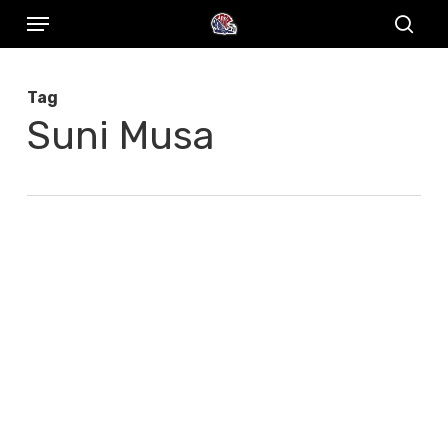
Menu
Skip
to
sear
main
Tag
content
Suni Musa