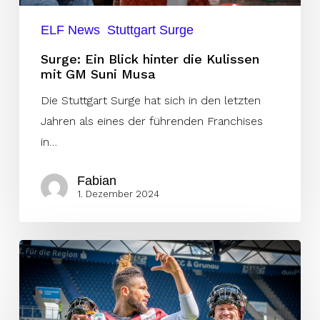
GM
ELF News
Stuttgart Surge
Suni
Surge: Ein Blick hinter die Kulissen
Musa
mit GM Suni Musa
Die Stuttgart Surge hat sich in den letzten
Jahren als eines der führenden Franchises
in…
Fabian
1. Dezember 2024
KW40:
Shoop
wird
Ravens