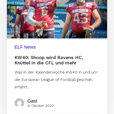
HC,
Knüttel
in
die
CFL
und
ELF News
mehr
KW40: Shoop wird Ravens HC,
Knüttel in die CFL und mehr
Was in der Kalenderwoche KW40 in und um
die European League of Football geschah,
erfahrt…
Gast
9. Oktober 2022