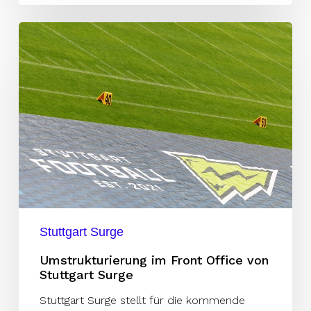
Umstrukturierung
im
Front
Office
von
Stuttgart
Surge
Stuttgart Surge
Umstrukturierung im Front Office von
Stuttgart Surge
Stuttgart Surge stellt für die kommende