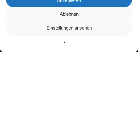
Akzeptieren
Wir verwenden Cookies, um dir die bestmögliche Erfahrung auf
Ablehnen
unserer Website zu bieten.
In den
Einstellungen
kannst du erfahren, welche Cookies wir
Einstellungen ansehen
verwenden oder sie ausschalten.
Zustimmen
Ablehnen
Einstellungen
facebook
youtube
instagram
spotify
twitch
email