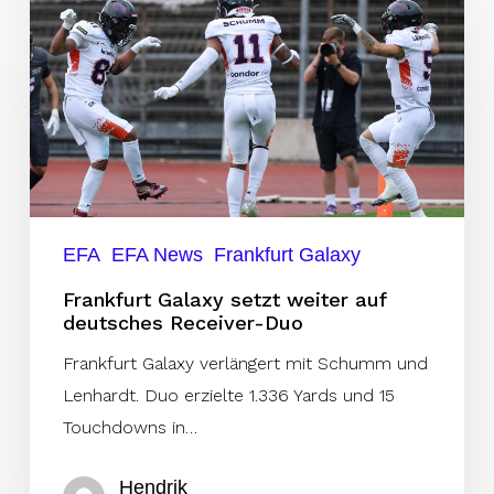
Galaxy
setzt
weiter
auf
deutsches
Receiver-
Duo
EFA
EFA News
Frankfurt Galaxy
Frankfurt Galaxy setzt weiter auf
deutsches Receiver-Duo
Frankfurt Galaxy verlängert mit Schumm und
Lenhardt. Duo erzielte 1.336 Yards und 15
Touchdowns in…
Hendrik