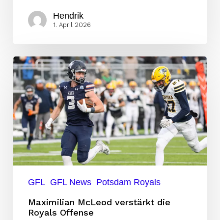
Hendrik
1. April 2026
Maximilian
McLeod
verstärkt
die
Royals
Offense
GFL
GFL News
Potsdam Royals
Maximilian McLeod verstärkt die
Royals Offense