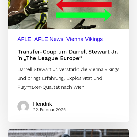
Stewart
Jr.
in
„The
League
AFLE
AFLE News
Vienna Vikings
Europe“
Transfer-Coup um Darrell Stewart Jr.
in „The League Europe“
Darrell Stewart Jr. verstärkt die Vienna Vikings
und bringt Erfahrung, Explosivität und
Playmaker-Qualität nach Wien.
Hendrik
22. Februar 2026
Frankfurt