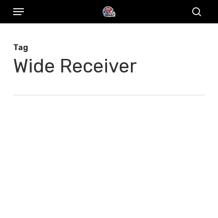
Menu
Skip
to
sear
main
Tag
content
Wide Receiver