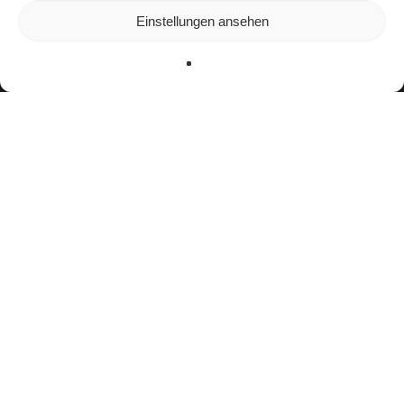
In den
Einstellungen
kannst du erfahren, welche Cookies wir
Einstellungen ansehen
verwenden oder sie ausschalten.
Zustimmen
Ablehnen
Einstellungen
facebook
youtube
instagram
spotify
twitch
email