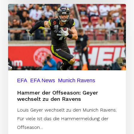
Hammer
der
Offseason:
Geyer
wechselt
zu
den
Ravens
EFA
EFA News
Munich Ravens
Hammer der Offseason: Geyer
wechselt zu den Ravens
Louis Geyer wechselt zu den Munich Ravens.
Für viele ist das die Hammermeldung der
Offseason…