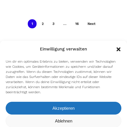
1
2
3
…
16
Next
Einwilligung verwalten
Um dir ein optimales Erlebnis zu bieten, verwenden wir Technologien
wie Cookies, um Geräteinformationen zu speichern und/oder darauf
zuzugreifen. Wenn du diesen Technologien zustimmst, können wir
Daten wie das Surfverhalten oder eindeutige IDs auf dieser Website
verarbeiten. Wenn du deine Einwillligung nicht erteilst oder
zurückziehst, können bestimmte Merkmale und Funktionen
beeinträchtigt werden.
Akzeptieren
Wir verwenden Cookies, um dir die bestmögliche Erfahrung auf
Ablehnen
unserer Website zu bieten.