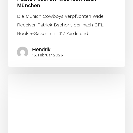
München
Die Munich Cowboys verpflichten Wide
Receiver Patrick Bschorr, der nach GFL-
Rookie-Saison mit 317 Yards und…
Hendrik
15. Februar 2026
Jermaine
Enyiagu
bleibt
bei
den
Berlin
Rebels