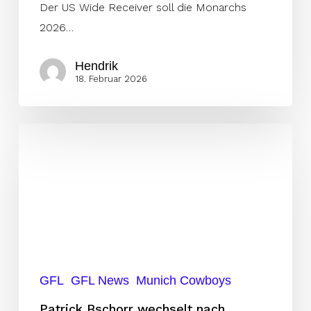
Der US Wide Receiver soll die Monarchs
2026…
Hendrik
18. Februar 2026
Patrick
Bschorr
wechselt
nach
München
GFL
GFL News
Munich Cowboys
Patrick Bschorr wechselt nach