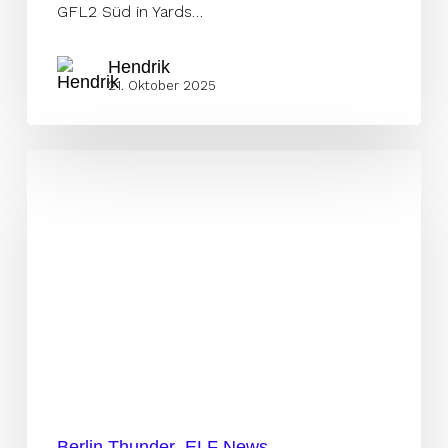
GFL2 Süd in Yards…
Hendrik
21. Oktober 2025
Whiteboard-
Ziele
erfüllt
–
Foster
blickt
auf
Rookie-
Saison
zurück
Berlin Thunder
ELF News