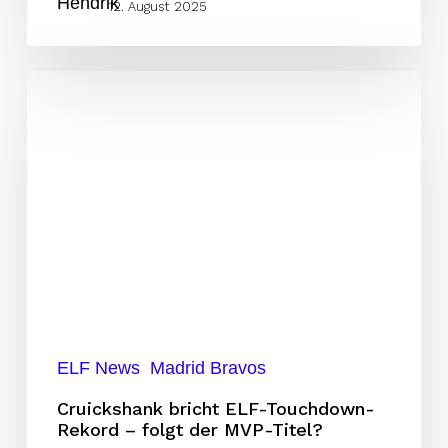
12. August 2025
Cruickshank
bricht
ELF-
Touchdown-
Rekord
–
folgt
der
MVP-
Titel?
ELF News
Madrid Bravos
Cruickshank bricht ELF-Touchdown-
Rekord – folgt der MVP-Titel?