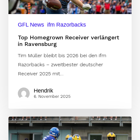
GFL News
ifm Razorbacks
Top Homegrown Receiver verlängert
in Ravensburg
Tim Müller bleibt bis 2026 bei den ifm
Razorbacks – zweitbester deutscher
Receiver 2025 mit…
Hendrik
6. November 2025
Ex-
NFL-
Receiver