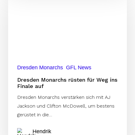
Monarchs
rüsten
für
Weg
ins
Finale
auf
Dresden Monarchs
GFL News
Dresden Monarchs rüsten für Weg ins
Finale auf
Dresden Monarchs verstärken sich mit AJ
Jackson und Clifton McDowell, um bestens
gerüstet in die…
Hendrik