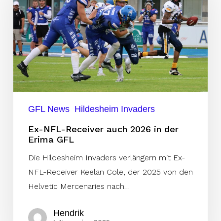
auch
2026
in
der
Erima
GFL
GFL News
Hildesheim Invaders
Ex-NFL-Receiver auch 2026 in der
Erima GFL
Die Hildesheim Invaders verlängern mit Ex-
NFL-Receiver Keelan Cole, der 2025 von den
Helvetic Mercenaries nach…
Hendrik