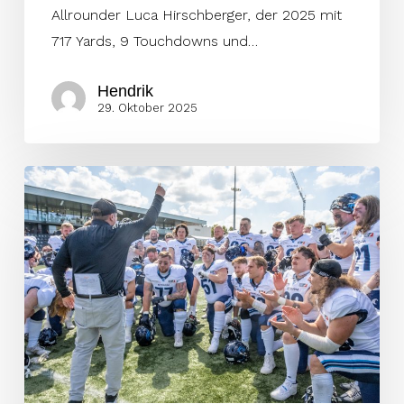
Liga
Allrounder Luca Hirschberger, der 2025 mit
zu
717 Yards, 9 Touchdowns und…
sein
Hendrik
29. Oktober 2025
Shoop
und
Clark
auch
2026
in
Kopenhagen