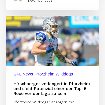
1. November 2025
Hirschberger
verlängert
in
Pforzheim
und
sieht
Potenzial
einer
der
GFL News
Pforzheim Wilddogs
Top-
Hirschberger verlängert in Pforzheim
5-
und sieht Potenzial einer der Top-5-
Receiver der Liga zu sein
Receiver
der
Pforzheim Wilddogs verlängern mit