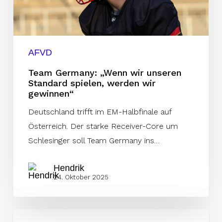
Standard
spielen,
werden
wir
AFVD
gewinnen“
Team Germany: „Wenn wir unseren
Standard spielen, werden wir
gewinnen“
Deutschland trifft im EM-Halbfinale auf
Österreich. Der starke Receiver-Core um
Schlesinger soll Team Germany ins…
Hendrik
24. Oktober 2025
Regensburg