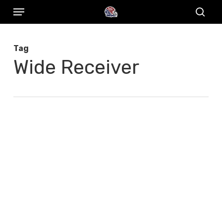
Menu
Skip
to
sear
main
Tag
content
Wide Receiver