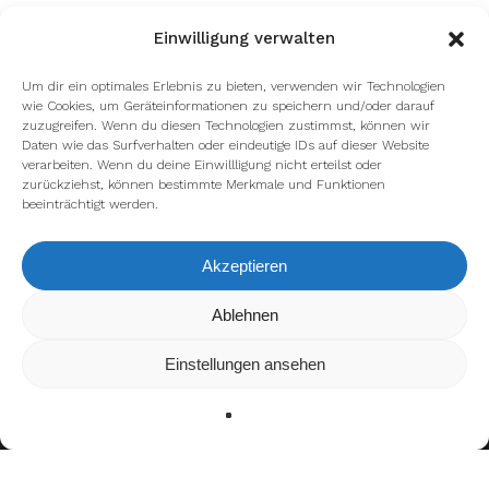
Einwilligung verwalten
Um dir ein optimales Erlebnis zu bieten, verwenden wir Technologien
wie Cookies, um Geräteinformationen zu speichern und/oder darauf
zuzugreifen. Wenn du diesen Technologien zustimmst, können wir
Daten wie das Surfverhalten oder eindeutige IDs auf dieser Website
verarbeiten. Wenn du deine Einwillligung nicht erteilst oder
zurückziehst, können bestimmte Merkmale und Funktionen
beeinträchtigt werden.
Akzeptieren
Wir verwenden Cookies, um dir die bestmögliche Erfahrung auf
Ablehnen
unserer Website zu bieten.
In den
Einstellungen
kannst du erfahren, welche Cookies wir
Einstellungen ansehen
verwenden oder sie ausschalten.
Zustimmen
Ablehnen
Einstellungen