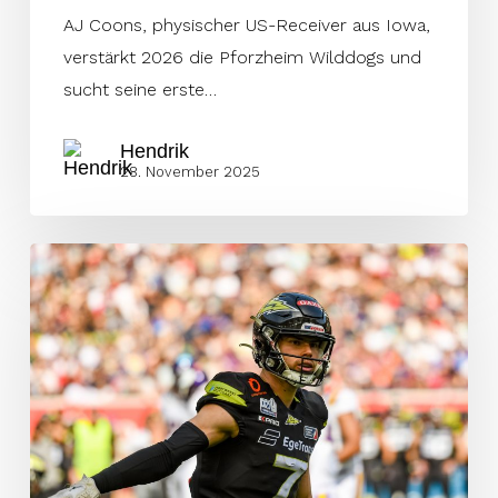
AJ Coons, physischer US-Receiver aus Iowa,
verstärkt 2026 die Pforzheim Wilddogs und
sucht seine erste…
Hendrik
28. November 2025
Geyer
über
Surge-
Insolvenz:
„Es
fühlt
sich
einfach