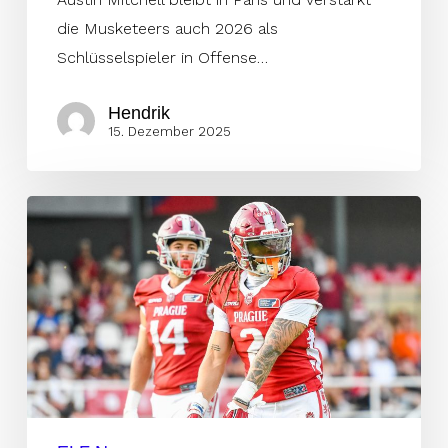
die Musketeers auch 2026 als
Schlüsselspieler in Offense…
Hendrik
15. Dezember 2025
Willie
Patterson
bleibt
in
Prag