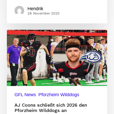
Hendrik
29. November 2025
AJ
Coons
schließt
sich
2026
den
Pforzheim
Wilddogs
an
GFL News
Pforzheim Wilddogs
AJ Coons schließt sich 2026 den
Pforzheim Wilddogs an