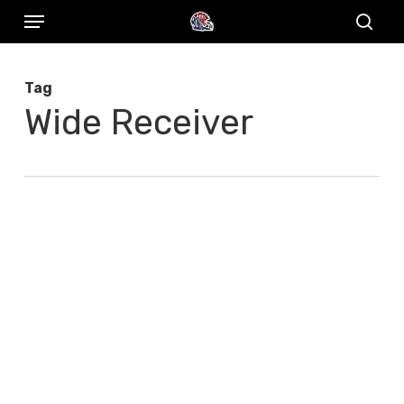
Menu
Skip
to
sear
main
Tag
content
Wide Receiver