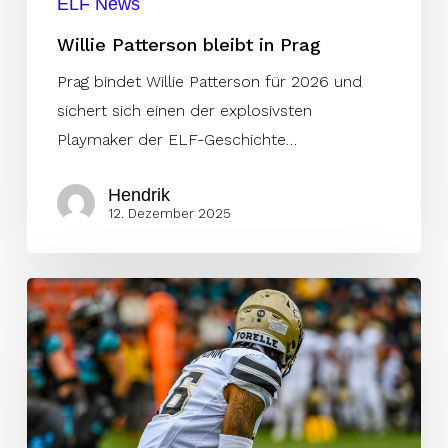
ELF News
Willie Patterson bleibt in Prag
Prag bindet Willie Patterson für 2026 und
sichert sich einen der explosivsten
Playmaker der ELF-Geschichte…
Hendrik
12. Dezember 2025
Thunder
verlängert
mit
Niklas
Schumm