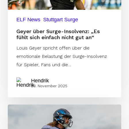
nicht
gut
ELF News
Stuttgart Surge
an“
Geyer über Surge-Insolvenz: „Es
fühlt sich einfach nicht gut an“
Louis Geyer spricht offen über die
emotionale Belastung der Surge-Insolvenz
für Spieler, Fans und die…
Hendrik
28. November 2025
Brendan
Beaulieu
bleibt