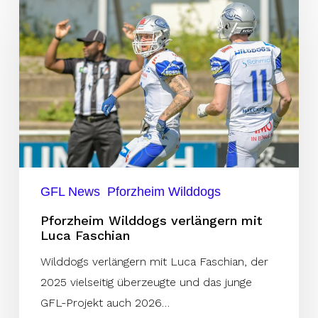
Wilddogs
verlängern
mit
Luca
Faschian
GFL News
Pforzheim Wilddogs
Pforzheim Wilddogs verlängern mit
Luca Faschian
Wilddogs verlängern mit Luca Faschian, der
2025 vielseitig überzeugte und das junge
GFL-Projekt auch 2026…