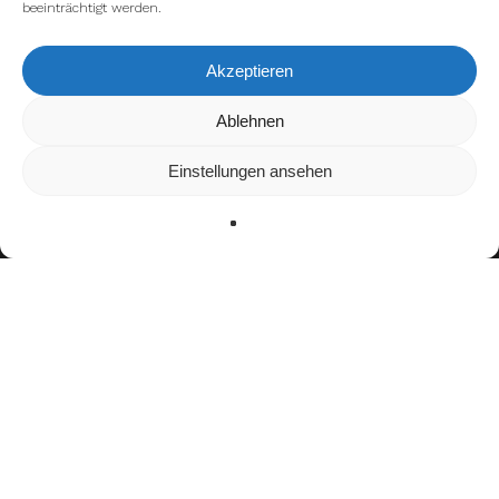
beeinträchtigt werden.
Akzeptieren
Wir verwenden Cookies, um dir die bestmögliche Erfahrung auf
Ablehnen
unserer Website zu bieten.
In den
Einstellungen
kannst du erfahren, welche Cookies wir
Einstellungen ansehen
verwenden oder sie ausschalten.
Zustimmen
Ablehnen
Einstellungen
facebook
youtube
instagram
spotify
twitch