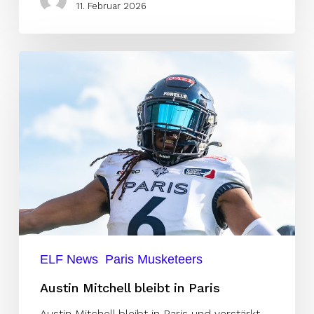
11. Februar 2026
Austin
Mitchell
bleibt
in
Paris
ELF News
Paris Musketeers
Austin Mitchell bleibt in Paris
Austin Mitchell bleibt in Paris und verstärkt