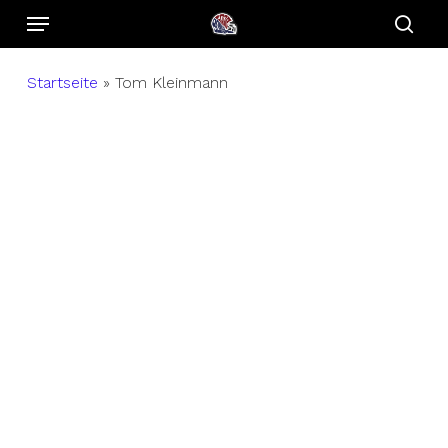
Menu
Skip
to
sear
main
Startseite
»
Tom Kleinmann
content