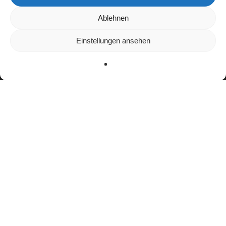
Wir verwenden Cookies, um dir die bestmögliche Erfahrung auf
Ablehnen
unserer Website zu bieten.
In den
Einstellungen
kannst du erfahren, welche Cookies wir
Einstellungen ansehen
verwenden oder sie ausschalten.
Zustimmen
Ablehnen
Einstellungen
Bisherige Stationen
bis 2022: Cologne Crocodiles
2023–2024:
Cologne Centurions
2025:
Frankfurt Galaxy
seit 2025:
Rhein Fire
Teamerfolge
Keine bekannten Teamerfolge