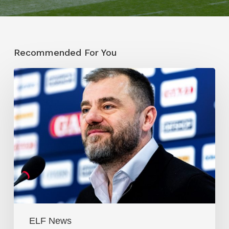
Recommended For You
Trotz
Karajica-
Aussage:
ELF
brechen
die
Sponsoren
weg
ELF News