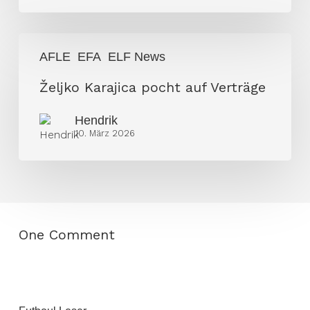
Željko
AFLE
EFA
ELF News
Karajica
pocht
Željko Karajica pocht auf Verträge
auf
Hendrik
Verträge
10. März 2026
One Comment