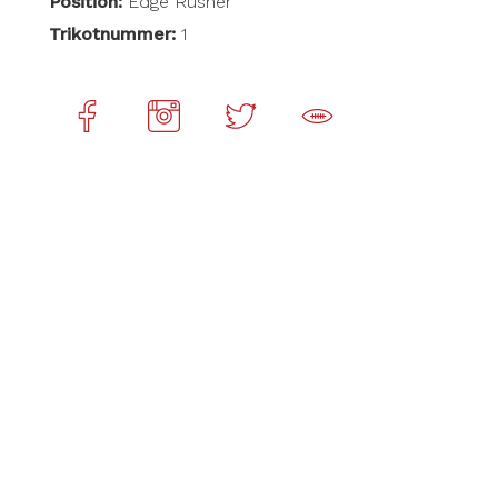
Position:
Edge Rusher
Trikotnummer:
1