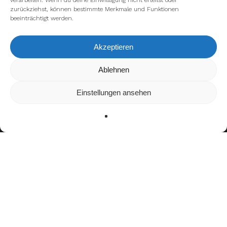
verarbeiten. Wenn du deine Einwillligung nicht erteilst oder
zurückziehst, können bestimmte Merkmale und Funktionen
beeinträchtigt werden.
Akzeptieren
Wir verwenden Cookies, um dir die bestmögliche Erfahrung auf
Ablehnen
unserer Website zu bieten.
In den
Einstellungen
kannst du erfahren, welche Cookies wir
Einstellungen ansehen
verwenden oder sie ausschalten.
Zustimmen
Ablehnen
Einstellungen
Bisherige Stationen
2012–2021: Osos Rivas
2020:
Cheyennes ESIME Zacatenco
2021–2022:
Barcelona Dragons
2023:
Rhein Fire