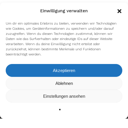
Einwilligung verwalten
Um dir ein optimales Erlebnis zu bieten, verwenden wir Technologien
wie Cookies, um Geräteinformationen zu speichern und/oder darauf
zuzugreifen. Wenn du diesen Technologien zustimmst, können wir
Daten wie das Surfverhalten oder eindeutige IDs auf dieser Website
verarbeiten. Wenn du deine Einwillligung nicht erteilst oder
zurückziehst, können bestimmte Merkmale und Funktionen
beeinträchtigt werden.
Akzeptieren
Wir verwenden Cookies, um dir die bestmögliche Erfahrung auf
Ablehnen
unserer Website zu bieten.
In den
Einstellungen
kannst du erfahren, welche Cookies wir
Einstellungen ansehen
verwenden oder sie ausschalten.
Zustimmen
Ablehnen
Einstellungen