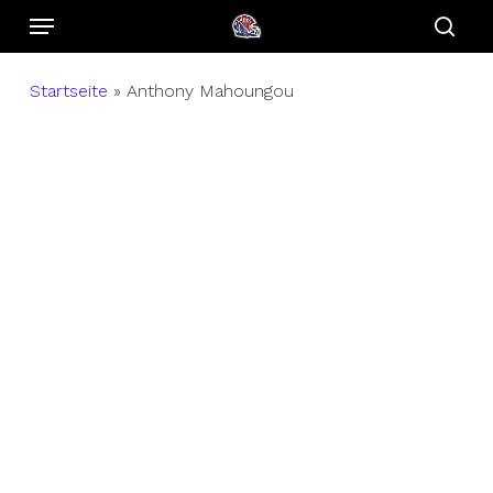
Menu
Skip
to
sear
main
Startseite
»
Anthony Mahoungou
content