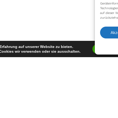
Geräteinfor
Technologie
auf dieser W
zurückziehs
Akz
Erfahrung auf unserer Website zu bieten.
Zustimm
Cookies wir verwenden oder sie ausschalten.
Auszeichnung
keine bekannte