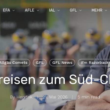
EFA
AFLE
IAL
GFL
MEHR
Allgäu Comets
GFL
GFL News
Ifm Razorback
reisen zum Süd-
By
Hendrik
21. Mai 2026
5 min read