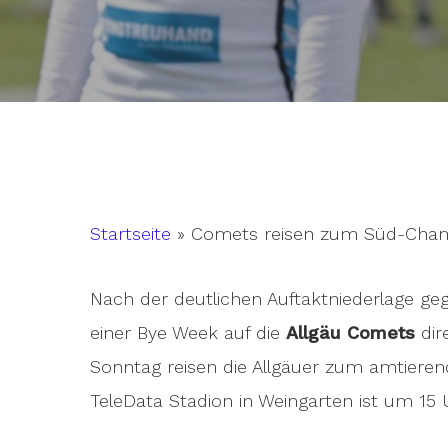
Startseite
»
Comets reisen zum Süd-Cha
Nach der deutlichen Auftaktniederlage ge
einer Bye Week auf die
Allgäu Comets
dir
Sonntag reisen die Allgäuer zum amtiere
Hit enter to search or ESC to close
TeleData Stadion in Weingarten ist um 15 