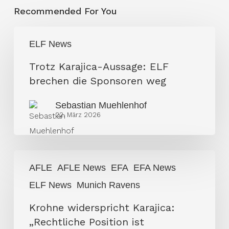
Recommended For You
Trotz
ELF News
Karajica-
Aussage:
Trotz Karajica-Aussage: ELF
ELF
brechen die Sponsoren weg
brechen
Sebastian Muehlenhof
die
22. März 2026
Sponsoren
weg
Krohne
AFLE
AFLE News
EFA
EFA News
widerspricht
ELF News
Munich Ravens
Karajica:
„Rechtliche
Krohne widerspricht Karajica:
Position
„Rechtliche Position ist