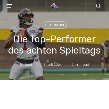
Menu
Skip
to
sear
main
content
ELF News
Die Top-Performer
des achten Spieltags
By
Gast
18. Juli 2024
3 min read