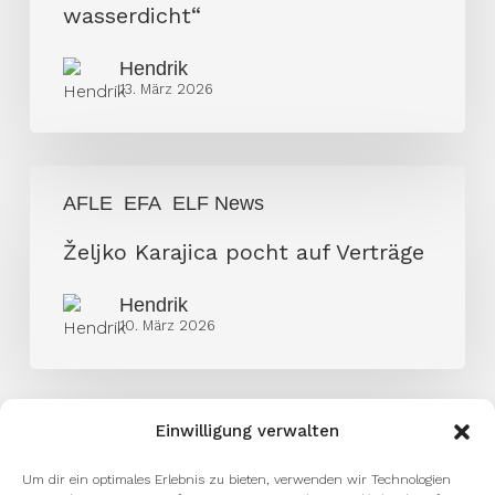
ist
wasserdicht“
wasserdicht“
Hendrik
13. März 2026
Željko
AFLE
EFA
ELF News
Karajica
pocht
Željko Karajica pocht auf Verträge
auf
Hendrik
Verträge
10. März 2026
Einwilligung verwalten
Um dir ein optimales Erlebnis zu bieten, verwenden wir Technologien