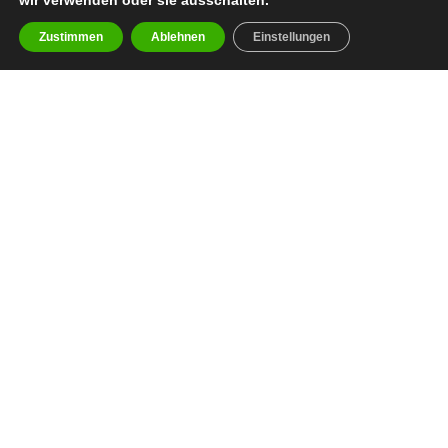
wir verwenden oder sie ausschalten.
Zustimmen
Ablehnen
Einstellungen
facebook
youtube
instagram
spotify
twitch
email
Impressum
Datenschutzerklärung