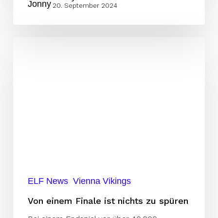
20. September 2024
Von
einem
Finale
ist
nichts
zu
spüren
ELF News
Vienna Vikings
Von einem Finale ist nichts zu spüren