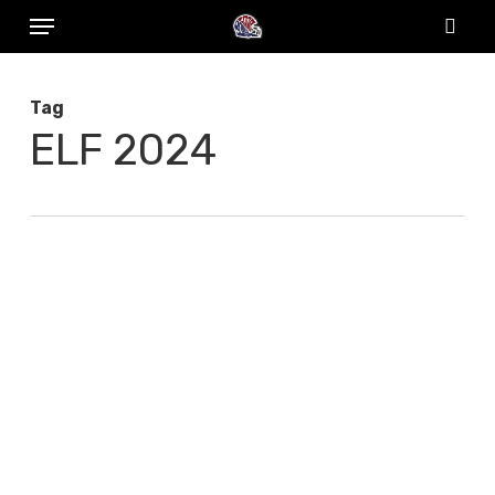
Menu
Skip
to
sear
main
Tag
content
ELF 2024