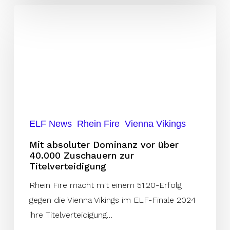
Mit
absoluter
Dominanz
vor
über
40.000
Zuschauern
zur
ELF News
Rhein Fire
Vienna Vikings
Titelverteidigung
Mit absoluter Dominanz vor über
40.000 Zuschauern zur
Titelverteidigung
Rhein Fire macht mit einem 51:20-Erfolg
gegen die Vienna Vikings im ELF-Finale 2024
ihre Titelverteidigung…