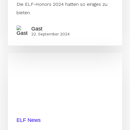
Die ELF-Honors 2024 hatten so einiges zu
bieten.
Gast
22. September 2024
Gründung
FFA:
Schritt
zur
Sicherung
der
Zukunft
der
ELF News
ELF