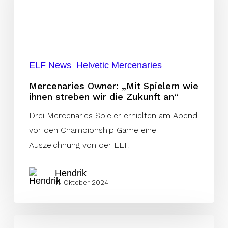
Spielern
wie
ihnen
streben
wir
ELF News
Helvetic Mercenaries
die
Mercenaries Owner: „Mit Spielern wie
Zukunft
ihnen streben wir die Zukunft an“
an“
Drei Mercenaries Spieler erhielten am Abend
vor den Championship Game eine
Auszeichnung von der ELF.
Hendrik
11. Oktober 2024
Fans