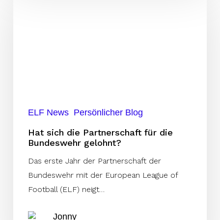
sich
die
Partnerschaft
für
die
Bundeswehr
gelohnt?
ELF News
Persönlicher Blog
Hat sich die Partnerschaft für die
Bundeswehr gelohnt?
Das erste Jahr der Partnerschaft der
Bundeswehr mit der European League of
Football (ELF) neigt…
Jonny