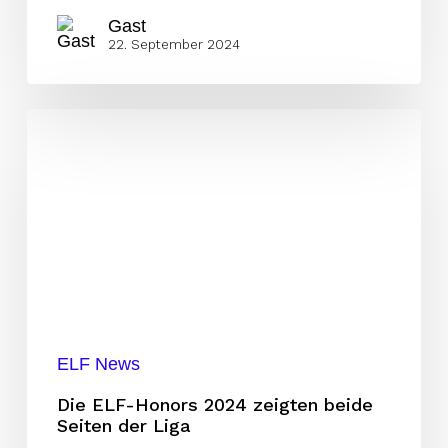
Gast
22. September 2024
Die
ELF-
Honors
2024
zeigten
beide
Seiten
der
Liga
ELF News
Die ELF-Honors 2024 zeigten beide
Seiten der Liga