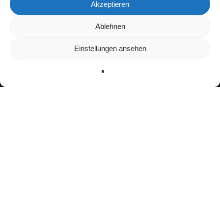
Akzeptieren
Wir verwenden Cookies, um dir die bestmögliche Erfahrung auf
Ablehnen
unserer Website zu bieten.
In den
Einstellungen
kannst du erfahren, welche Cookies wir
Einstellungen ansehen
verwenden oder sie ausschalten.
Zustimmen
Ablehnen
Einstellungen