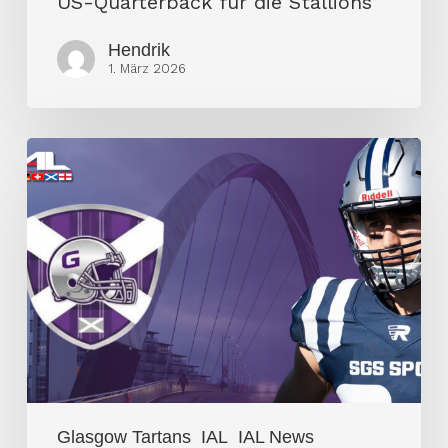
US-Quarterback für die Stallions
Hendrik
1. März 2026
Tartans
sichern
sich
schottisches
Talent
Christopher
Brown
Glasgow Tartans
IAL
IAL News