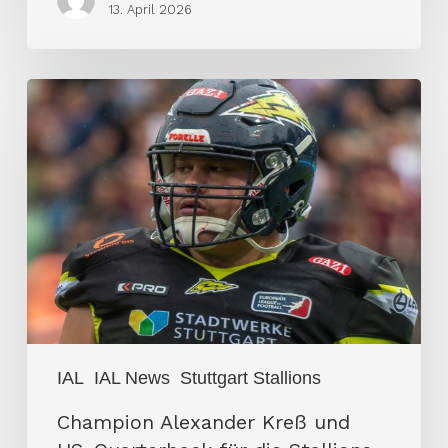
13. April 2026
Champion
Alexander
Kreß
und
US-
Quarterback
für
die
Stallions
IAL
IAL News
Stuttgart Stallions
Champion Alexander Kreß und