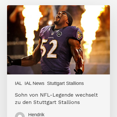
Sohn
von
NFL-
Legende
wechselt
zu
den
Stuttgart
Stallions
IAL
IAL News
Stuttgart Stallions
Sohn von NFL-Legende wechselt
zu den Stuttgart Stallions
Hendrik