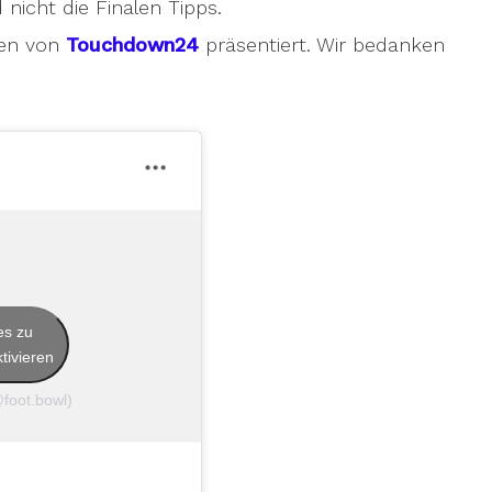
d nicht die Finalen Tipps.
den von
Touchdown24
präsentiert. Wir bedanken
es zu
tivieren
foot.bowl)