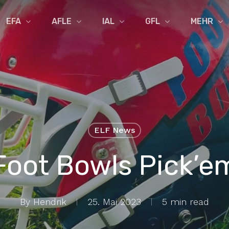
EFA
AFLE
IAL
GFL
MEHR
ELF News
Foot Bowls Pick’e
By
Hendrik
25. Mai 2023
5 min read