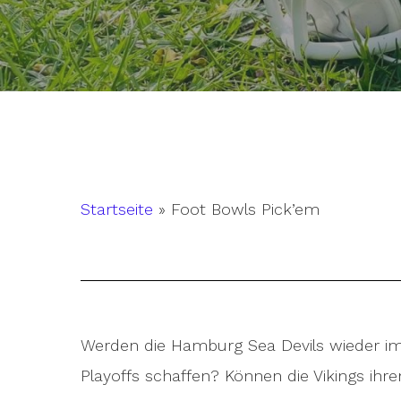
Startseite
»
Foot Bowls Pick’em
Werden die Hamburg Sea Devils wieder im F
Hit enter to search or ESC to close
Playoffs schaffen? Können die Vikings ihren