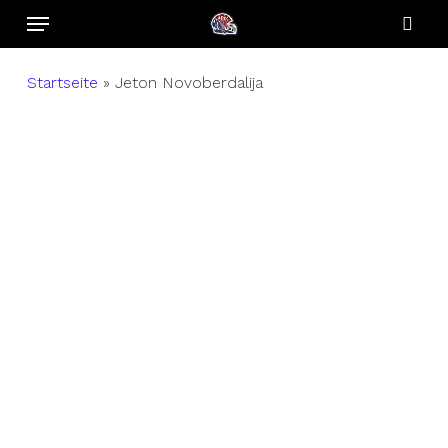
Menu
Skip
to
sear
main
Startseite
»
Jeton Novoberdalija
content