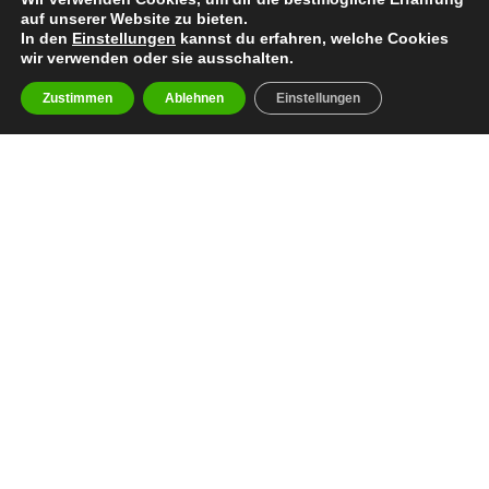
auf unserer Website zu bieten.
In den
Einstellungen
kannst du erfahren, welche Cookies
wir verwenden oder sie ausschalten.
Zustimmen
Ablehnen
Einstellungen
Bisherige Stationen
2012–2015: Langenfeld Longhorns
2015–2016: Düsseldorf Panthers
2017: Langenfeld Longhorns
2018: Düsseldorf Panthers
2019–2022: Langenfeld Longhorns
2023:
Cologne Centurions
seit 2024:
Rhein Fire