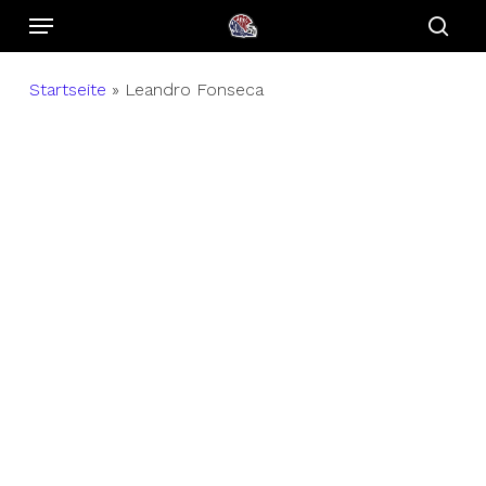
Menu
Skip
to
sear
main
Startseite
»
Leandro Fonseca
content