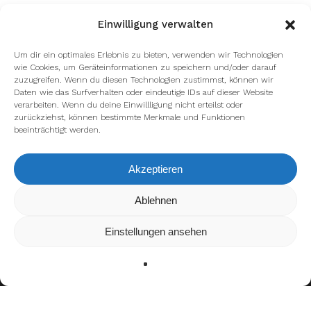
Einwilligung verwalten
Um dir ein optimales Erlebnis zu bieten, verwenden wir Technologien
wie Cookies, um Geräteinformationen zu speichern und/oder darauf
zuzugreifen. Wenn du diesen Technologien zustimmst, können wir
Daten wie das Surfverhalten oder eindeutige IDs auf dieser Website
verarbeiten. Wenn du deine Einwillligung nicht erteilst oder
zurückziehst, können bestimmte Merkmale und Funktionen
beeinträchtigt werden.
Akzeptieren
Wir verwenden Cookies, um dir die bestmögliche Erfahrung auf
Ablehnen
unserer Website zu bieten.
In den
Einstellungen
kannst du erfahren, welche Cookies wir
Einstellungen ansehen
verwenden oder sie ausschalten.
Zustimmen
Ablehnen
Einstellungen