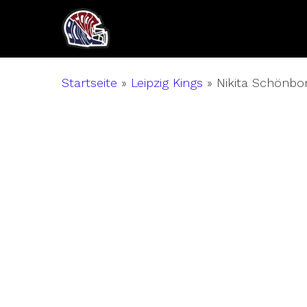
Skip
to
main
content
Startseite
»
Leipzig Kings
»
Nikita Schönbo