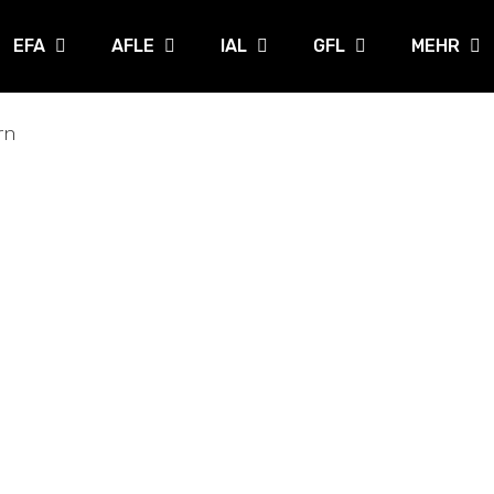
EFA
AFLE
IAL
GFL
MEHR
rn