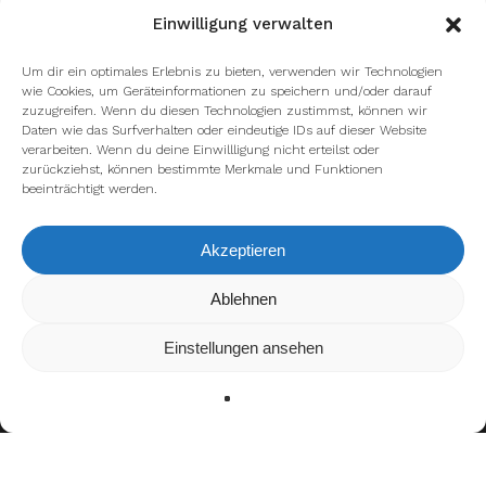
Einwilligung verwalten
Um dir ein optimales Erlebnis zu bieten, verwenden wir Technologien
wie Cookies, um Geräteinformationen zu speichern und/oder darauf
zuzugreifen. Wenn du diesen Technologien zustimmst, können wir
Daten wie das Surfverhalten oder eindeutige IDs auf dieser Website
verarbeiten. Wenn du deine Einwillligung nicht erteilst oder
zurückziehst, können bestimmte Merkmale und Funktionen
beeinträchtigt werden.
Akzeptieren
Wir verwenden Cookies, um dir die bestmögliche Erfahrung auf
Ablehnen
unserer Website zu bieten.
In den
Einstellungen
kannst du erfahren, welche Cookies wir
Einstellungen ansehen
verwenden oder sie ausschalten.
Zustimmen
Ablehnen
Einstellungen