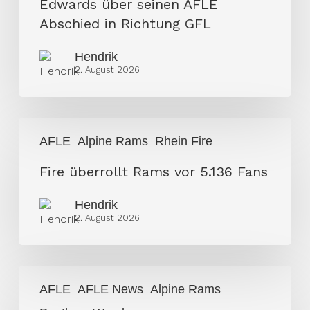
Edwards über seinen AFLE
Edwards
Abschied in Richtung GFL
über
Hendrik
seinen
2. August 2026
AFLE
Abschied
in
Fire
Richtung
AFLE
Alpine Rams
Rhein Fire
überrollt
GFL
Rams
Fire überrollt Rams vor 5.136 Fans
vor
Hendrik
5.136
2. August 2026
Fans
Panthers
AFLE
AFLE News
Alpine Rams
Wroclaw