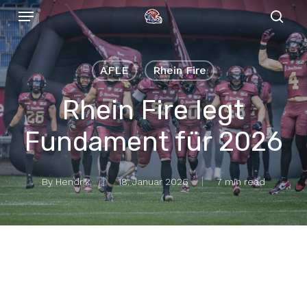
Menu
Skip
to
sear
main
content
AFLE
Rhein Fire
Rhein Fire legt
Fundament für 2026
By
Hendrik
18. Januar 2026
7 min read