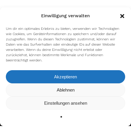
Einwilligung verwalten
Um dir ein optimales Erlebnis zu bieten, verwenden wir Technologien
wie Cookies, um Geräteinformationen zu speichern und/oder darauf
zuzugreifen. Wenn du diesen Technologien zustimmst, können wir
Daten wie das Surfverhalten oder eindeutige IDs auf dieser Website
verarbeiten. Wenn du deine Einwillligung nicht erteilst oder
zurückziehst, können bestimmte Merkmale und Funktionen
beeinträchtigt werden.
Akzeptieren
Wir verwenden Cookies, um dir die bestmögliche Erfahrung auf
Ablehnen
unserer Website zu bieten.
In den
Einstellungen
kannst du erfahren, welche Cookies wir
Einstellungen ansehen
verwenden oder sie ausschalten.
Zustimmen
Ablehnen
Einstellungen