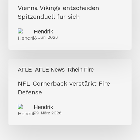
Spitzenduell
Vienna Vikings entscheiden
für
Spitzenduell für sich
sich
Hendrik
7. Juni 2026
NFL-
AFLE
AFLE News
Rhein Fire
Cornerback
verstärkt
NFL-Cornerback verstärkt Fire
Fire
Defense
Defense
Hendrik
29. März 2026