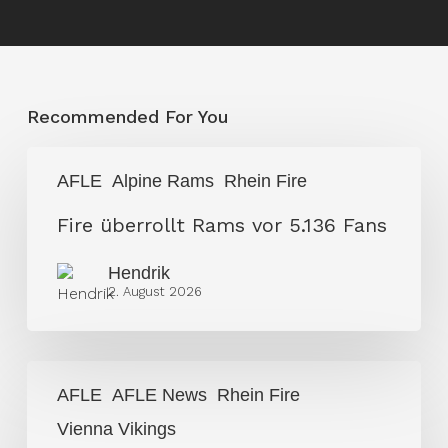
Recommended For You
Fire
AFLE
Alpine Rams
Rhein Fire
überrollt
Rams
Fire überrollt Rams vor 5.136 Fans
vor
Hendrik
5.136
2. August 2026
Fans
Vienna
AFLE
AFLE News
Rhein Fire
Vikings
Vienna Vikings
entscheiden