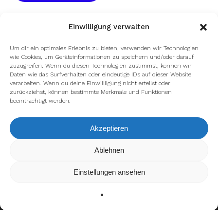
Einwilligung verwalten
Um dir ein optimales Erlebnis zu bieten, verwenden wir Technologien
wie Cookies, um Geräteinformationen zu speichern und/oder darauf
zuzugreifen. Wenn du diesen Technologien zustimmst, können wir
Daten wie das Surfverhalten oder eindeutige IDs auf dieser Website
verarbeiten. Wenn du deine Einwillligung nicht erteilst oder
zurückziehst, können bestimmte Merkmale und Funktionen
beeinträchtigt werden.
Akzeptieren
Ablehnen
Wir verwenden Cookies, um dir die bestmögliche Erfahrung
auf unserer Website zu bieten.
In den
Einstellungen
kannst du erfahren, welche Cookies
Einstellungen ansehen
wir verwenden oder sie ausschalten.
Zustimmen
Ablehnen
Einstellungen