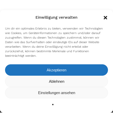
Einwilligung verwalten
Um dir ein optimales Erlebnis zu bieten, verwenden wir Technologien
wie Cookies, um Geräteinformationen zu speichern und/oder darauf
zuzugreifen. Wenn du diesen Technologien zustimmst, können wir
Daten wie das Surfverhalten oder eindeutige IDs auf dieser Website
verarbeiten. Wenn du deine Einwillligung nicht erteilst oder
zurückziehst, können bestimmte Merkmale und Funktionen
beeinträchtigt werden.
Akzeptieren
Wir verwenden Cookies, um dir die bestmögliche Erfahrung auf
Ablehnen
unserer Website zu bieten.
In den
Einstellungen
kannst du erfahren, welche Cookies wir
Einstellungen ansehen
verwenden oder sie ausschalten.
Zustimmen
Ablehnen
Einstellungen