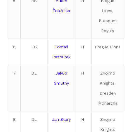
5
RB
Adam
H
Prague
Žouželka
Lions,
Potsdam
Royals
6
LB
Tomáš
H
Prague Lions
Pazourek
7
DL
Jakub
H
Znojmo
Smutný
Knights,
Dresden
Monarchs
8
DL
Jan Starý
H
Znojmo
Knights