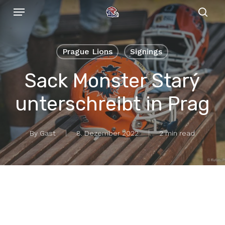
Menu
Skip
to
sear
main
content
Prague Lions
Signings
Sack Monster Starý
unterschreibt in Prag
By
Gast
8. Dezember 2022
2 min read