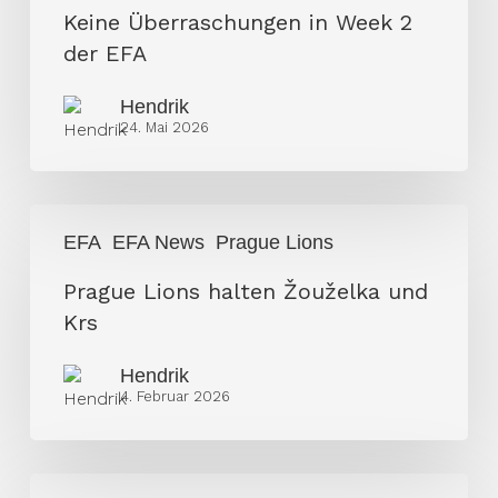
2
Keine Überraschungen in Week 2
der
der EFA
EFA
Hendrik
24. Mai 2026
Prague
EFA
EFA News
Prague Lions
Lions
halten
Prague Lions halten Žouželka und
Žouželka
Krs
und
Hendrik
Krs
4. Februar 2026
Warum