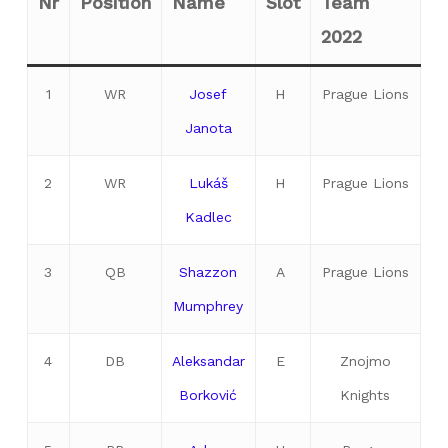
Nr
Position
Name
Slot
Team
2022
1
WR
Josef
H
Prague Lions
Janota
2
WR
Lukáš
H
Prague Lions
Kadlec
3
QB
Shazzon
A
Prague Lions
Mumphrey
4
DB
Aleksandar
E
Znojmo
Borković
Knights