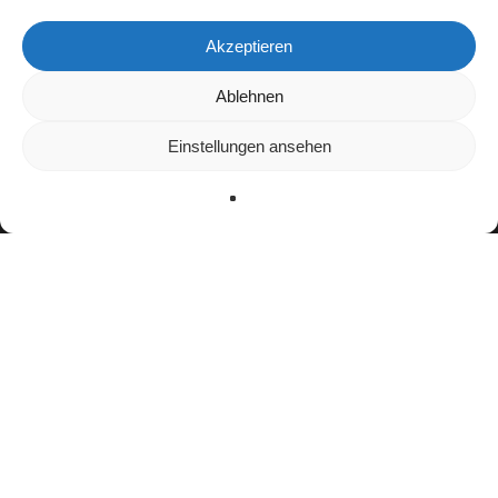
Akzeptieren
Wir verwenden Cookies, um dir die bestmögliche Erfahrung auf
Ablehnen
unserer Website zu bieten.
In den
Einstellungen
kannst du erfahren, welche Cookies wir
Einstellungen ansehen
verwenden oder sie ausschalten.
Zustimmen
Ablehnen
Einstellungen
facebook
youtube
instagram
spotify
twitch