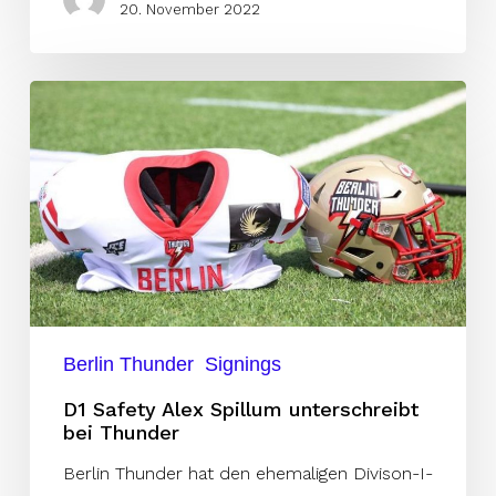
20. November 2022
D1
Safety
Alex
Spillum
unterschreibt
bei
Thunder
Berlin Thunder
Signings
D1 Safety Alex Spillum unterschreibt
bei Thunder
Berlin Thunder hat den ehemaligen Divison-I-