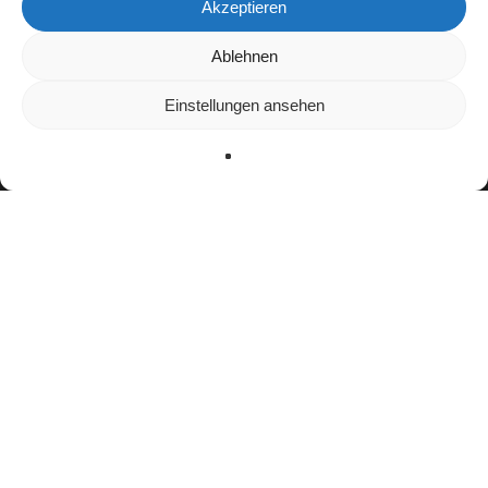
Akzeptieren
Wir verwenden Cookies, um dir die bestmögliche Erfahrung auf
Ablehnen
unserer Website zu bieten.
In den
Einstellungen
kannst du erfahren, welche Cookies wir
Einstellungen ansehen
verwenden oder sie ausschalten.
Zustimmen
Ablehnen
Einstellungen
facebook
youtube
instagram
spotify
twitch
email