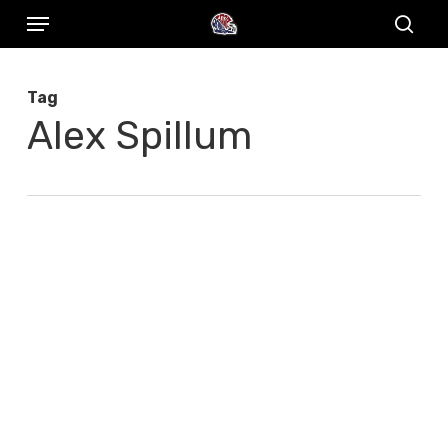
Menu
Skip
to
sear
main
Tag
content
Alex Spillum