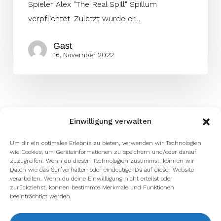
Spieler Alex "The Real Spill" Spillum
verpflichtet. Zuletzt wurde er…
Gast
16. November 2022
Einwilligung verwalten
Um dir ein optimales Erlebnis zu bieten, verwenden wir Technologien
wie Cookies, um Geräteinformationen zu speichern und/oder darauf
zuzugreifen. Wenn du diesen Technologien zustimmst, können wir
Daten wie das Surfverhalten oder eindeutige IDs auf dieser Website
verarbeiten. Wenn du deine Einwillligung nicht erteilst oder
zurückziehst, können bestimmte Merkmale und Funktionen
beeinträchtigt werden.