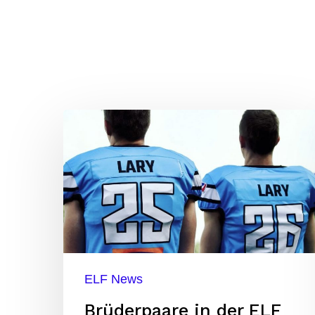
Brüderpaare
in
der
ELF
ELF News
Brüderpaare in der ELF