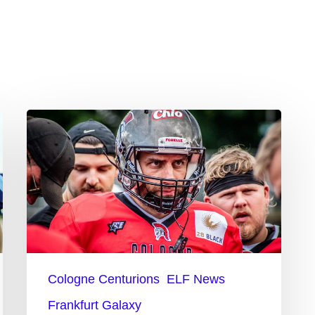
Centurions
wieder
ohne
Sieg
gegen
Galaxy
Cologne Centurions
ELF News
Frankfurt Galaxy