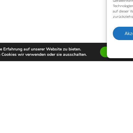
Geräteinfor
Technologie
auf dieser W
zurückziehs
Akz
e Erfahrung auf unserer Website zu bieten.
Zustimmen
 Cookies wir verwenden oder sie ausschalten.
facebook
youtube
instagram
spotify
twitch
email
Impressum
Datenschutzerklärung